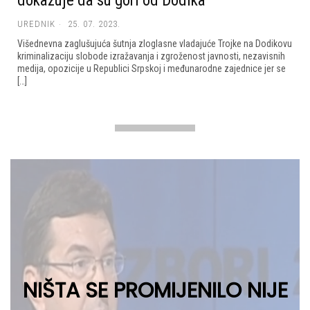
dokazuje da su gori od Dodika
UREDNIK
25. 07. 2023.
Višednevna zaglušujuća šutnja zloglasne vladajuće Trojke na Dodikovu
kriminalizaciju slobode izražavanja i zgroženost javnosti, nezavisnih
medija, opozicije u Republici Srpskoj i međunarodne zajednice jer se
[…]
NIŠTA SE PROMIJENILO NIJE