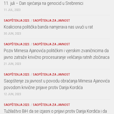
11. juli – Dan sjećanja na genocid u Srebrenici
11 JUL, 2023
SAOPŠTENJA 2023.
/
SAOPŠTENJA ZA JAVNOST
Koaliciona politička banda namjerava nas uvući u rat
30 JUN, 2023
SAOPŠTENJA 2023.
/
SAOPŠTENJA ZA JAVNOST
Poziv Mirnesa Ajanovića političkim i vjerskim zvaničnicima da
javno zatraže krivično procesuiranje veličanja ratnih zločinaca
21 JUN, 2023
SAOPŠTENJA 2023.
/
SAOPŠTENJA ZA JAVNOST
Saopštenje za javnost u povodu obraćanja Mirnesa Ajanovića
povodom krivične prijave protiv Darija Kordića
12 JUN, 2023
SAOPŠTENJA 2023.
/
SAOPŠTENJA ZA JAVNOST
Tužilaštvo BiH da se izjasni o prijavi protiv Darija Kordića i da