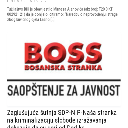
UREDNIK
15. 09. 2023.
Tužilaštvo BiH je obavijestilo Mirnesa Ajanovića (akt broj: T20 0 KT
002921 21) da je donijelo, citiramo: “Naredbu o neprovođenju istrage
zbog krivičnog djela Lažno […]
Zaglušujuća šutnja SDP-NIP-Naša stranka
na kriminalizaciju slobode izražavanja