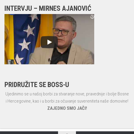
INTERVJU – MIRNES AJANOVIĆ
PRIDRUŽITE SE BOSS-U
Ujedinimo se u našoj borbi za stvaranje nove, pravednije i bolje Bosne
i Hercegovine, kao i u borbi za očuvanje suvereniteta naše domovine!
ZAJEDNO SMO JAČI!