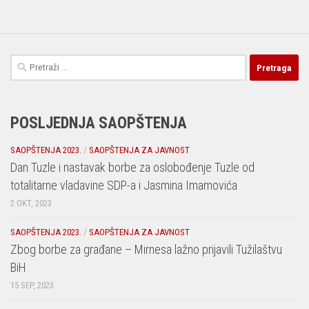
Pretraga:
POSLJEDNJA SAOPŠTENJA
SAOPŠTENJA 2023.
/
SAOPŠTENJA ZA JAVNOST
Dan Tuzle i nastavak borbe za oslobođenje Tuzle od
totalitarne vladavine SDP-a i Jasmina Imamovića
2 OKT, 2023
SAOPŠTENJA 2023.
/
SAOPŠTENJA ZA JAVNOST
Zbog borbe za građane – Mirnesa lažno prijavili Tužilaštvu
BiH
15 SEP, 2023