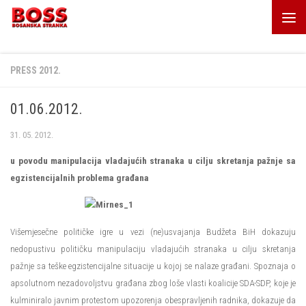
Skip to content
PRESS 2012.
01.06.2012.
31. 05. 2012.
u povodu manipulacija vladajućih stranaka u cilju skretanja pažnje sa
egzistencijalnih problema građana
Višemjesečne političke igre u vezi (ne)usvajanja Budžeta BiH dokazuju
nedopustivu političku manipulaciju vladajućih stranaka u cilju skretanja
pažnje sa teške egzistencijalne situacije u kojoj se nalaze građani. Spoznaja o
apsolutnom nezadovoljstvu građana zbog loše vlasti koalicije SDA-SDP, koje je
kulminiralo javnim protestom upozorenja obespravljenih radnika, dokazuje da