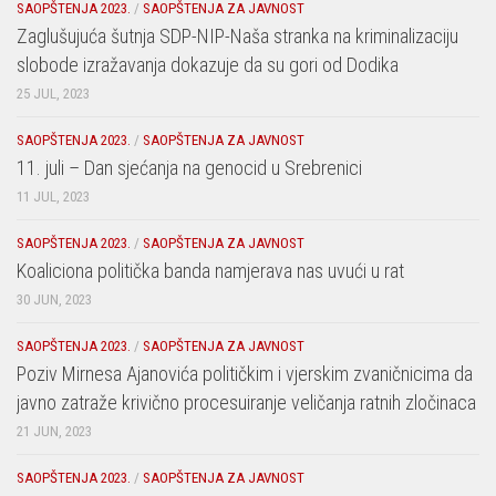
SAOPŠTENJA 2023.
/
SAOPŠTENJA ZA JAVNOST
Zaglušujuća šutnja SDP-NIP-Naša stranka na kriminalizaciju
slobode izražavanja dokazuje da su gori od Dodika
25 JUL, 2023
SAOPŠTENJA 2023.
/
SAOPŠTENJA ZA JAVNOST
11. juli – Dan sjećanja na genocid u Srebrenici
11 JUL, 2023
SAOPŠTENJA 2023.
/
SAOPŠTENJA ZA JAVNOST
Koaliciona politička banda namjerava nas uvući u rat
30 JUN, 2023
SAOPŠTENJA 2023.
/
SAOPŠTENJA ZA JAVNOST
Poziv Mirnesa Ajanovića političkim i vjerskim zvaničnicima da
javno zatraže krivično procesuiranje veličanja ratnih zločinaca
21 JUN, 2023
SAOPŠTENJA 2023.
/
SAOPŠTENJA ZA JAVNOST