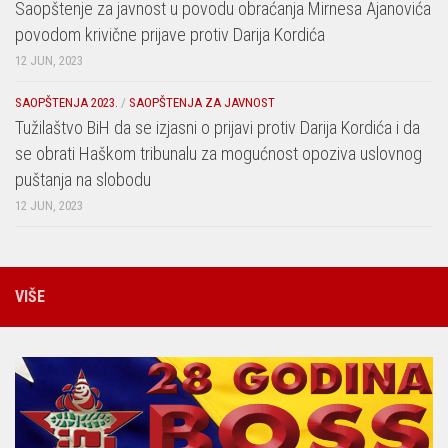
Saopštenje za javnost u povodu obraćanja Mirnesa Ajanovića
povodom krivične prijave protiv Darija Kordića
12 JUN, 2023
SAOPŠTENJA 2023.
/
SAOPŠTENJA ZA JAVNOST
Tužilaštvo BiH da se izjasni o prijavi protiv Darija Kordića i da
se obrati Haškom tribunalu za mogućnost opoziva uslovnog
puštanja na slobodu
12 JUN, 2023
VIŠE