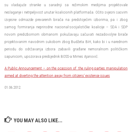
su vladajuće stranke u saradnji sa režimskim medijima projektovale
neslaganje i netrpeljivost unutar koalicionih platformaša. Očito svjesni sasvim
izvjesne odmazde prevarenih birača na predstojećim izborima, pa i zbog
samog formiranja neprirodne nacional-socijalističke koalicije – SDA i SDP
novom predizbornom obmanom pokušavaju sačuvati nezadovoljne birače
projektovanim navodnim sukobom zbog Budžeta BiH, kako bi i u narednom
periodu do održavanja izbora zabavili građane nemoralnom političkom
sapunicom, upozorava predsjednik BOSS-a Mirnes Ajanović.
A Public Announcement – on the ocassion of the ruling parties manipulation
aimed at diverting the attention away from citizens’ existence issues
01.06.2012.
YOU MAY ALSO LIKE...