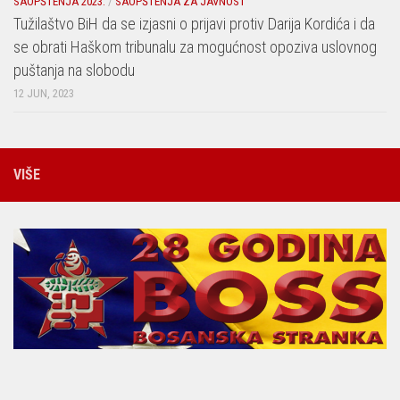
SAOPŠTENJA 2023.
/
SAOPŠTENJA ZA JAVNOST
Tužilaštvo BiH da se izjasni o prijavi protiv Darija Kordića i da
se obrati Haškom tribunalu za mogućnost opoziva uslovnog
puštanja na slobodu
12 JUN, 2023
VIŠE