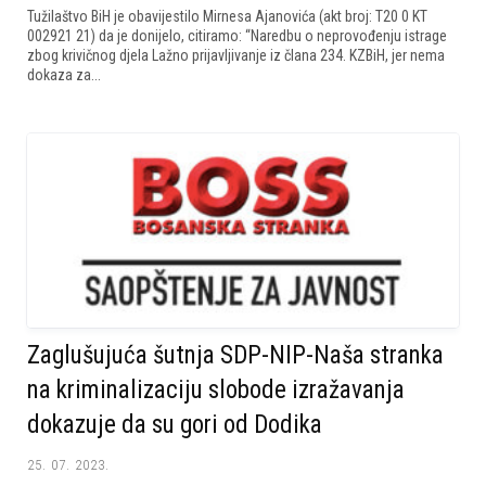
Tužilaštvo BiH je obavijestilo Mirnesa Ajanovića (akt broj: T20 0 KT
002921 21) da je donijelo, citiramo: “Naredbu o neprovođenju istrage
zbog krivičnog djela Lažno prijavljivanje iz člana 234. KZBiH, jer nema
dokaza za...
Zaglušujuća šutnja SDP-NIP-Naša stranka
na kriminalizaciju slobode izražavanja
dokazuje da su gori od Dodika
25. 07. 2023.