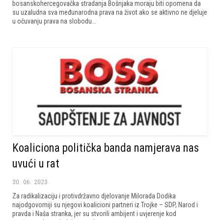
bosanskohercegovačka stradanja Bošnjaka moraju biti opomena da
su uzaludna sva međunarodna prava na život ako se aktivno ne djeluje
u očuvanju prava na slobodu...
Koaliciona politička banda namjerava nas
uvući u rat
30. 06. 2023.
Za radikalizaciju i protivdržavno djelovanje Milorada Dodika
najodgovorniji su njegovi koalicioni partneri iz Trojke – SDP, Narod i
pravda i Naša stranka, jer su stvorili ambijent i uvjerenje kod