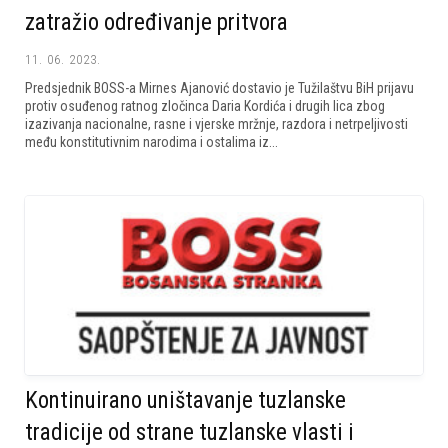
zatražio određivanje pritvora
11. 06. 2023.
Predsjednik BOSS-a Mirnes Ajanović dostavio je Tužilaštvu BiH prijavu
protiv osuđenog ratnog zločinca Daria Kordića i drugih lica zbog
izazivanja nacionalne, rasne i vjerske mržnje, razdora i netrpeljivosti
među konstitutivnim narodima i ostalima iz...
Kontinuirano uništavanje tuzlanske
tradicije od strane tuzlanske vlasti i