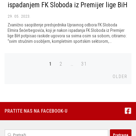
ispadanjem FK Sloboda iz Premijer lige BiH
29. 05. 2023.
Zvanično saopštenje predsjednika Upravnog odbora FK Sloboda
Elmira Šećerbegovića, koji je nakon ispadanja FK Sloboda iz Premijer
lige BiH potpisao raskide ugovora sa svima osim sa sobom, citiramo:
“svim stručnim osobljem, kompletnim sportskim sektorom,...
Posts
1
2
…
31
navigation
Olde
OLDER
PRATITE NAS NA FACEBOOK-U
Pretraga: