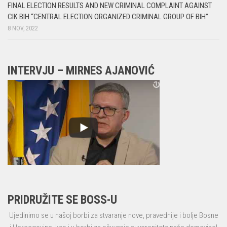
FINAL ELECTION RESULTS AND NEW CRIMINAL COMPLAINT AGAINST
CIK BIH “CENTRAL ELECTION ORGANIZED CRIMINAL GROUP OF BIH”
8 NOV, 2022
INTERVJU – MIRNES AJANOVIĆ
PRIDRUŽITE SE BOSS-U
Ujedinimo se u našoj borbi za stvaranje nove, pravednije i bolje Bosne