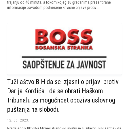
trajanju od 40 minuta, a tokom kojeg su građanima prezentirane
informacije povodom podnesene krivične prijave protiv...
Tužilaštvo BiH da se izjasni o prijavi protiv
Darija Kordića i da se obrati Haškom
tribunalu za mogućnost opoziva uslovnog
puštanja na slobodu
12. 06. 2023.
Predsjednik BOSS-a Mirnes Ajanović uputio je Tužilaštvu BiH zahtjev da