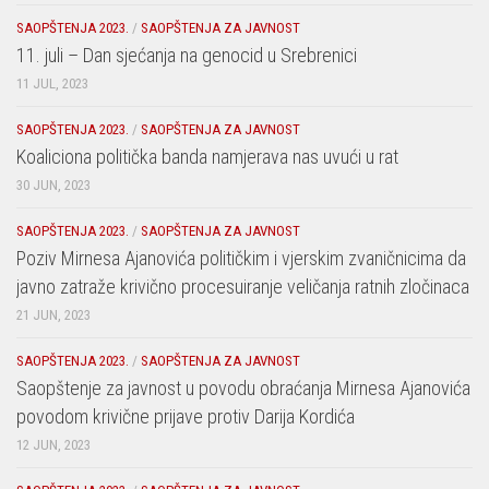
SAOPŠTENJA 2023.
/
SAOPŠTENJA ZA JAVNOST
11. juli – Dan sjećanja na genocid u Srebrenici
11 JUL, 2023
SAOPŠTENJA 2023.
/
SAOPŠTENJA ZA JAVNOST
Koaliciona politička banda namjerava nas uvući u rat
30 JUN, 2023
SAOPŠTENJA 2023.
/
SAOPŠTENJA ZA JAVNOST
Poziv Mirnesa Ajanovića političkim i vjerskim zvaničnicima da
javno zatraže krivično procesuiranje veličanja ratnih zločinaca
21 JUN, 2023
SAOPŠTENJA 2023.
/
SAOPŠTENJA ZA JAVNOST
Saopštenje za javnost u povodu obraćanja Mirnesa Ajanovića
povodom krivične prijave protiv Darija Kordića
12 JUN, 2023