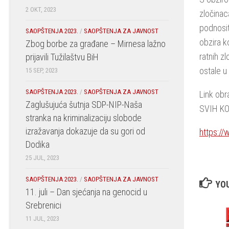
2 OKT, 2023
zločinac
podnositi
SAOPŠTENJA 2023.
/
SAOPŠTENJA ZA JAVNOST
obzira ko
Zbog borbe za građane – Mirnesa lažno
ratnih zl
prijavili Tužilaštvu BiH
ostale u
15 SEP, 2023
SAOPŠTENJA 2023.
/
SAOPŠTENJA ZA JAVNOST
Link ob
Zaglušujuća šutnja SDP-NIP-Naša
SVIH KO
stranka na kriminalizaciju slobode
izražavanja dokazuje da su gori od
https:/
Dodika
25 JUL, 2023
SAOPŠTENJA 2023.
/
SAOPŠTENJA ZA JAVNOST
YOU
11. juli – Dan sjećanja na genocid u
Srebrenici
11 JUL, 2023