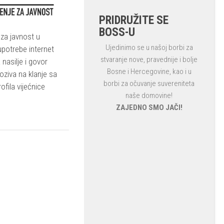
PRIDRUŽITE SE
BOSS-U
za javnost u
Ujedinimo se u našoj borbi za
potrebe internet
stvaranje nove, pravednije i bolje
 nasilje i govor
Bosne i Hercegovine, kao i u
oziva na klanje sa
borbi za očuvanje suvereniteta
fila vijećnice
naše domovine!
ZAJEDNO SMO JAČI!