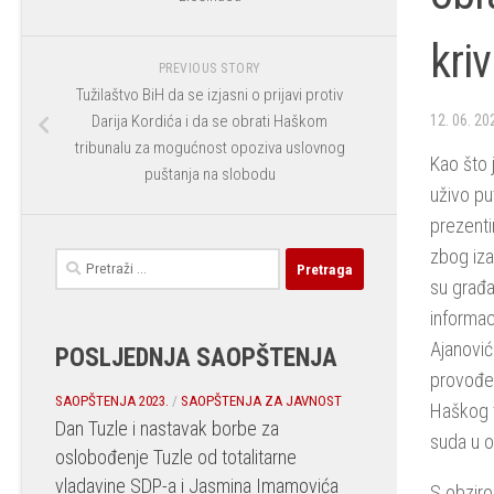
kri
PREVIOUS STORY
Tužilaštvo BiH da se izjasni o prijavi protiv
Darija Kordića i da se obrati Haškom
12. 06. 20
tribunalu za mogućnost opoziva uslovnog
Kao što 
puštanja na slobodu
uživo pu
prezenti
zbog iza
Pretraga:
su građa
informac
Ajanovića
POSLJEDNJA SAOPŠTENJA
provođen
SAOPŠTENJA 2023.
/
SAOPŠTENJA ZA JAVNOST
Haškog t
Dan Tuzle i nastavak borbe za
suda u o
oslobođenje Tuzle od totalitarne
vladavine SDP-a i Jasmina Imamovića
S obzirom