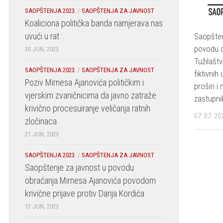
SAOPŠTENJA 2023.
/
SAOPŠTENJA ZA JAVNOST
Koaliciona politička banda namjerava nas
uvući u rat
Saopšten
povodu 
30 JUN, 2023
Tužilašt
SAOPŠTENJA 2023.
/
SAOPŠTENJA ZA JAVNOST
fiktivni
Poziv Mirnesa Ajanovića političkim i
proširi i
vjerskim zvaničnicima da javno zatraže
zastupni
krivično procesuiranje veličanja ratnih
07. 07. 20
zločinaca
21 JUN, 2023
SAOPŠTENJA 2023.
/
SAOPŠTENJA ZA JAVNOST
Saopštenje za javnost u povodu
obraćanja Mirnesa Ajanovića povodom
krivične prijave protiv Darija Kordića
12 JUN, 2023