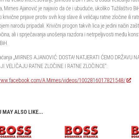
a, Mirnes Ajanović je najavio da će i ubuduće, ukoliko Tužilaštvo 
 krivične prijave protiv svih koji slave ili veličaju ratne zločine ili r
jem narodu pripadali. Krivični progon takvih lica je jedini način zaš
očina, ali i sprječavanja unošenja razdora i netrpeljivosti među kons
 BiH.
raćanja „MIRNES AJANOVIĆ: DOSTA! NATJERATI ĆEMO DRŽAVU N
JI VELIČAJU RATNE ZLOČINE I RATNE ZLOČINCE“:
/www.facebook.com/A.Mirnes/videos/1002816017821548/
 MAY ALSO LIKE...