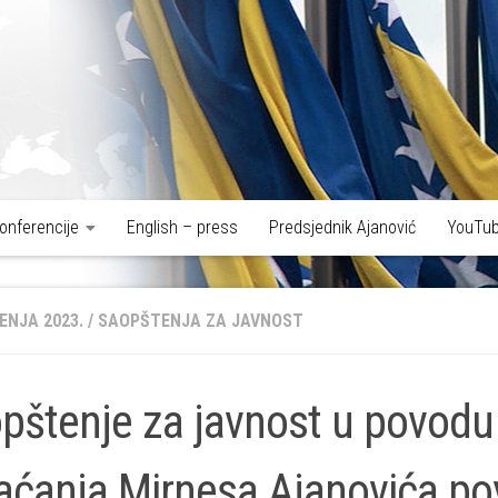
onferencije
English – press
Predsjednik Ajanović
YouTub
ENJA 2023.
/
SAOPŠTENJA ZA JAVNOST
pštenje za javnost u povodu
aćanja Mirnesa Ajanovića p