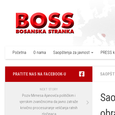
Skip to content
Početna
O nama
Saopštenja za javnost
PRESS k
PRATITE NAS NA FACEBOOK-U
SAOPŠT
NEXT STORY
Sao
Poziv Mirnesa Ajanovića političkim i
vjerskim zvaničnicima da javno zatraže
krivično procesuiranje veličanja ratnih
obr
zločinaca