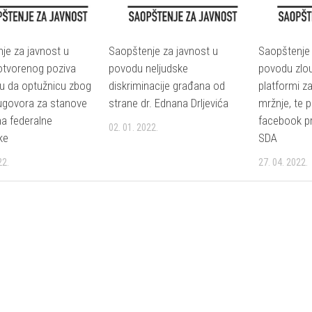
je za javnost u
Saopštenje za javnost u
Saopštenje 
otvorenog poziva
povodu neljudske
povodu zlou
vu da optužnicu zbog
diskriminacije građana od
platformi za
h ugovora za stanove
strane dr. Ednana Drljevića
mržnje, te p
 na federalne
facebook pro
02. 01. 2022.
ke
SDA
22.
27. 04. 2022.