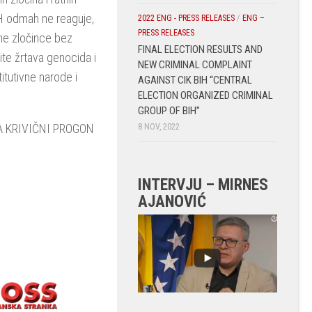
BiH odmah ne reaguje,
2022 ENG - PRESS RELEASES
/
ENG –
PRESS RELEASES
atne zločince bez
FINAL ELECTION RESULTS AND
tite žrtava genocida i
NEW CRIMINAL COMPLAINT
titutivne narode i
AGAINST CIK BIH “CENTRAL
ELECTION ORGANIZED CRIMINAL
GROUP OF BIH”
A KRIVIČNI PROGON
8 NOV, 2022
INTERVJU – MIRNES
AJANOVIĆ