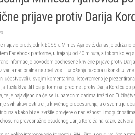
vične prijave protiv Darija Kor
23.
je najavio predsjednik BOSS-a Mirnes Ajanović, danas je održano o
tem Facebook platforme, u trajanju od 40 minuta, a tokom kojeg 
rane informacije povodom podnesene krivične prijave protiv Darija 
zivanja nacionalne netrpeljivosti i unošenja razdora u konstitutivne
ni učestvovali u svojim komentarima. Istovremeno je prezentirana 
ija Tužilaštva BiH da je formiran predmet protiv Darija Kordića po p
, te je najavljeno da će se i u narednim danima tražiti od Tužilaštva
je svih aktivnosti u cilju krivičnog procesuiranja, a o svemu je oba
ribunala kako bi se izvršile provjere o nadležnosti i mogućnosti
dnosu na pravosnažno osuđenog Darija Kordića na kaznu zatvora 
 na veliko interesovanje javnosti u BiH i šire u osudi veličanja ratni