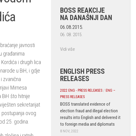
BOSS REAKCIJE
dića
NA DANAŠNJI DAN
06.08.2015.
06. 08. 2015.
braćanje javnosti
Vidi više
su građanima
Kordića i drugih lica
ENGLISH PRESS
 narode u BiH, i gdje
RELEASES
i zvanična
rijavi Mirnesa
2022 ENG - PRESS RELEASES
/
ENG –
 BiH što hitnije
PRESS RELEASES
BOSS translated evidence of
viješten sekretarijat
election fraud and illegal election
ma postupanja ovog
results into English and delivered it
od 25. godina.
to foreign media and diplomats
8 NOV, 2022
h zločina i ratnih