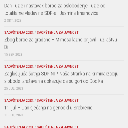
Dan Tuzle i nastavak borbe za oslobođenje Tuzle od
totalitarne vladavine SDP-a i Jasmina Imamovića
2 OKT, 2023
SAOPŠTENJA 2023.
/
SAOPŠTENJA ZA JAVNOST
Zbog borbe za građane – Mirnesa lažno prijavili Tužilaštvu
BiH
15 SEP, 2023
SAOPŠTENJA 2023.
/
SAOPŠTENJA ZA JAVNOST
Zaglušujuća šutnja SDP-NIP-Naša stranka na kriminalizaciju
slobode izražavanja dokazuje da su gori od Dodika
25 JUL, 2023
SAOPŠTENJA 2023.
/
SAOPŠTENJA ZA JAVNOST
11. juli – Dan sjećanja na genocid u Srebrenici
11 JUL, 2023
SAOPŠTENJA 2023.
/
SAOPŠTENJA ZA JAVNOST