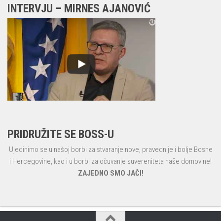
INTERVJU – MIRNES AJANOVIĆ
PRIDRUŽITE SE BOSS-U
Ujedinimo se u našoj borbi za stvaranje nove, pravednije i bolje Bosne
i Hercegovine, kao i u borbi za očuvanje suvereniteta naše domovine!
ZAJEDNO SMO JAČI!