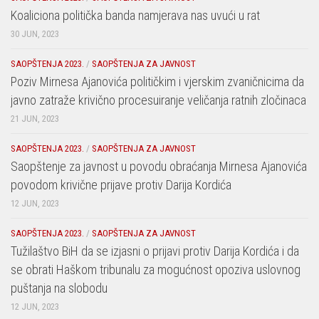
Koaliciona politička banda namjerava nas uvući u rat
30 JUN, 2023
SAOPŠTENJA 2023.
/
SAOPŠTENJA ZA JAVNOST
Poziv Mirnesa Ajanovića političkim i vjerskim zvaničnicima da
javno zatraže krivično procesuiranje veličanja ratnih zločinaca
21 JUN, 2023
SAOPŠTENJA 2023.
/
SAOPŠTENJA ZA JAVNOST
Saopštenje za javnost u povodu obraćanja Mirnesa Ajanovića
povodom krivične prijave protiv Darija Kordića
12 JUN, 2023
SAOPŠTENJA 2023.
/
SAOPŠTENJA ZA JAVNOST
Tužilaštvo BiH da se izjasni o prijavi protiv Darija Kordića i da
se obrati Haškom tribunalu za mogućnost opoziva uslovnog
puštanja na slobodu
12 JUN, 2023