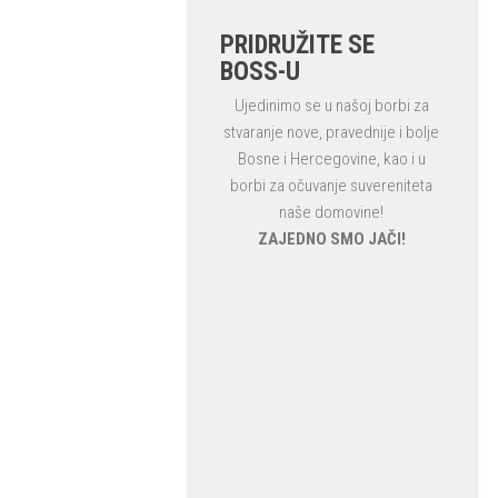
PRIDRUŽITE SE
BOSS-U
Ujedinimo se u našoj borbi za
stvaranje nove, pravednije i bolje
Bosne i Hercegovine, kao i u
borbi za očuvanje suvereniteta
naše domovine!
ZAJEDNO SMO JAČI!