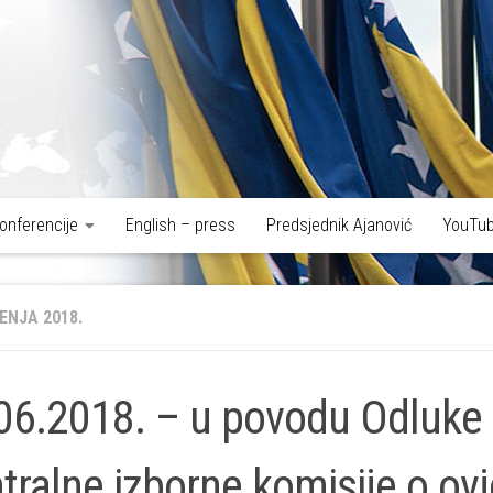
onferencije
English – press
Predsjednik Ajanović
YouTub
ENJA 2018.
06.2018. – u povodu Odluke
tralne izborne komisije o ovj