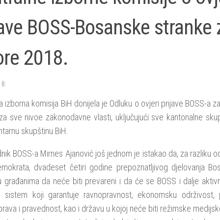
jave BOSS-Bosanske stranke 
ore 2018.
18.
a izborna komisija BiH donijela je Odluku o ovjeri prijave BOSS-a 
za sve nivoe zakonodavne vlasti, uključujući sve kantonalne skupš
tarnu skupštinu BiH.
nik BOSS-a Mirnes Ajanović još jednom je istakao da, za razliku od 
emokrata, dvadeset četiri godine prepoznatljivog djelovanja B
u građanima da neće biti prevareni i da će se BOSS i dalje aktivn
i sistem koji garantuje ravnopravnost, ekonomsku održivost, 
 prava i pravednost, kao i državu u kojoj neće biti režimske medijs