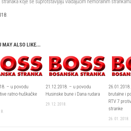
ih stranaka koje se suprotstavljaju vladajućim nemoralnim strankam
018.
 MAY ALSO LIKE...
18. – u povodu
21.12.2018. – u povodu
26.01.2018
ive ratno-huškačke
Husinske bune i Dana rudara
brutalne i 
RTV 7 prot
29. 12. 2018.
stranke
18.
26. 01. 2018.