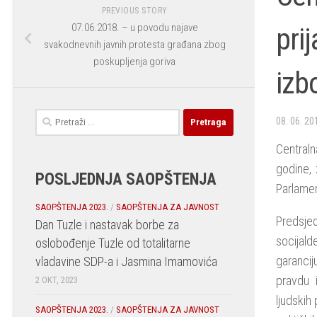
PREVIOUS STORY
07.06.2018. – u povodu najave
pri
svakodnevnih javnih protesta građana zbog
poskupljenja goriva
izb
Pretraga:
08. 06. 20
Centraln
godine, 
POSLJEDNJA SAOPŠTENJA
Parlamen
SAOPŠTENJA 2023.
/
SAOPŠTENJA ZA JAVNOST
Predsjed
Dan Tuzle i nastavak borbe za
socijald
oslobođenje Tuzle od totalitarne
garancij
vladavine SDP-a i Jasmina Imamovića
pravdu 
2 OKT, 2023
ljudskih
SAOPŠTENJA 2023.
/
SAOPŠTENJA ZA JAVNOST