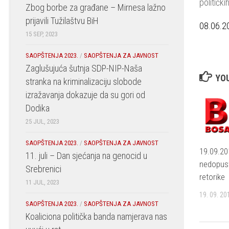
političk
Zbog borbe za građane – Mirnesa lažno
prijavili Tužilaštvu BiH
08.06.2
15 SEP, 2023
SAOPŠTENJA 2023.
/
SAOPŠTENJA ZA JAVNOST
Zaglušujuća šutnja SDP-NIP-Naša
YOU
stranka na kriminalizaciju slobode
izražavanja dokazuje da su gori od
Dodika
25 JUL, 2023
SAOPŠTENJA 2023.
/
SAOPŠTENJA ZA JAVNOST
19.09.20
11. juli – Dan sjećanja na genocid u
nedopust
Srebrenici
retorike
11 JUL, 2023
19. 09. 20
SAOPŠTENJA 2023.
/
SAOPŠTENJA ZA JAVNOST
Koaliciona politička banda namjerava nas