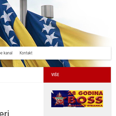
e kanal
Kontakt
VIŠE
eri