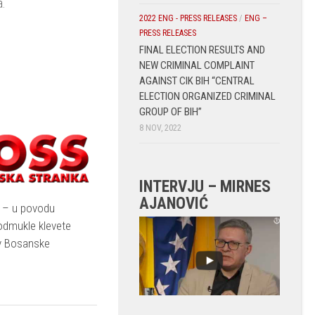
a.
2022 ENG - PRESS RELEASES
/
ENG –
PRESS RELEASES
FINAL ELECTION RESULTS AND
NEW CRIMINAL COMPLAINT
AGAINST CIK BIH “CENTRAL
ELECTION ORGANIZED CRIMINAL
GROUP OF BIH”
8 NOV, 2022
INTERVJU – MIRNES
AJANOVIĆ
. – u povodu
podmukle klevete
iv Bosanske