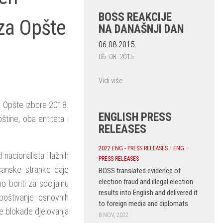
BOSS REAKCIJE
za Opšte
NA DANAŠNJI DAN
06.08.2015.
06. 08. 2015.
Vidi više
za Opšte izbore 2018.
ENGLISH PRESS
tine, oba entiteta i
RELEASES
2022 ENG - PRESS RELEASES
/
ENG –
nacionalista i lažnih
PRESS RELEASES
osanske stranke daje
BOSS translated evidence of
election fraud and illegal election
o boriti za socijalnu
results into English and delivered it
poštivanje osnovnih
to foreign media and diplomats
ke blokade djelovanja
8 NOV, 2022