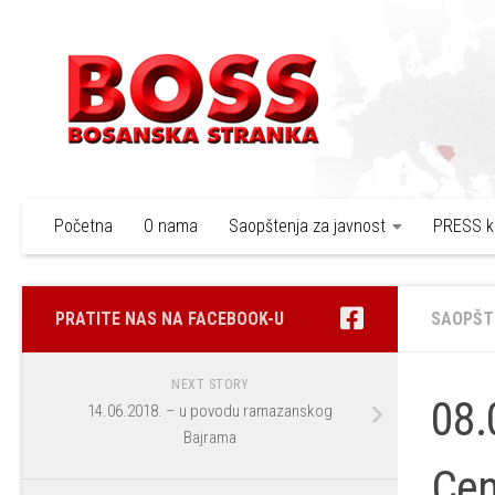
Skip to content
Početna
O nama
Saopštenja za javnost
PRESS k
PRATITE NAS NA FACEBOOK-U
SAOPŠT
NEXT STORY
08.
14.06.2018. – u povodu ramazanskog
Bajrama
Cen