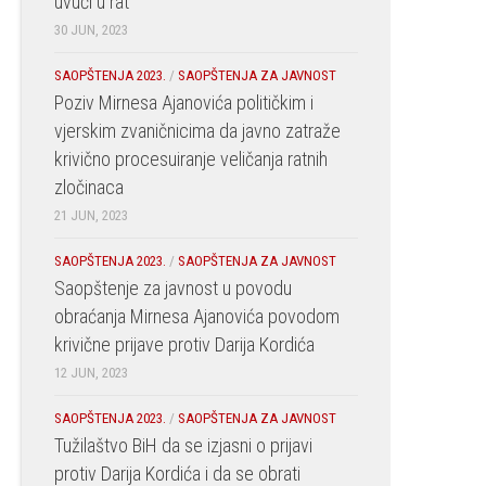
uvući u rat
30 JUN, 2023
SAOPŠTENJA 2023.
/
SAOPŠTENJA ZA JAVNOST
Poziv Mirnesa Ajanovića političkim i
vjerskim zvaničnicima da javno zatraže
krivično procesuiranje veličanja ratnih
zločinaca
21 JUN, 2023
SAOPŠTENJA 2023.
/
SAOPŠTENJA ZA JAVNOST
Saopštenje za javnost u povodu
obraćanja Mirnesa Ajanovića povodom
krivične prijave protiv Darija Kordića
12 JUN, 2023
SAOPŠTENJA 2023.
/
SAOPŠTENJA ZA JAVNOST
Tužilaštvo BiH da se izjasni o prijavi
protiv Darija Kordića i da se obrati