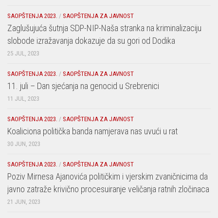
SAOPŠTENJA 2023.
/
SAOPŠTENJA ZA JAVNOST
Zaglušujuća šutnja SDP-NIP-Naša stranka na kriminalizaciju
slobode izražavanja dokazuje da su gori od Dodika
25 JUL, 2023
SAOPŠTENJA 2023.
/
SAOPŠTENJA ZA JAVNOST
11. juli – Dan sjećanja na genocid u Srebrenici
11 JUL, 2023
SAOPŠTENJA 2023.
/
SAOPŠTENJA ZA JAVNOST
Koaliciona politička banda namjerava nas uvući u rat
30 JUN, 2023
SAOPŠTENJA 2023.
/
SAOPŠTENJA ZA JAVNOST
Poziv Mirnesa Ajanovića političkim i vjerskim zvaničnicima da
javno zatraže krivično procesuiranje veličanja ratnih zločinaca
21 JUN, 2023