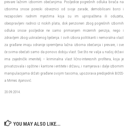
prevare lažnim izbornim obećanjima. Posljedice pogrešnih odluka birača na
izborima snose poreski obveznici od svoje zarade, demobilisani borci i
nezaposleni radnim mjestima koja su im upropaštena ili oduzeta,
obespravljeni radnici iz niskih plata, dok penzioneri zbog pogrešnih izbornih
odluka snose posljedice ne samo primanjem mizernih penzija, nego i
zdravljem zbog uskraćenog liječenja. I ovih izbora politikanti i nemoralna vlast
za građane imaju odranije spremljena lažna izborna obećanja i prevare, i sve
će svima obećati samo da ponovo dobiju vlast. Sve što ne valja u našoj državi
ima zajednički imenitelj – kriminalna vlast lično-interesnih profitera, koja je
privatizovala i opštine i kantone i entitete i državu, i namjerava i dalje izbornim
manipulacijama držati građane svojim taocima, upozorava predsjednik BOSS-
a Mirnes Ajanović.
20.09.2014.
YOU MAY ALSO LIKE...