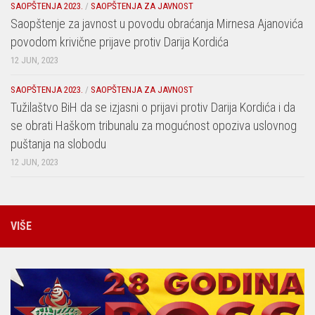
SAOPŠTENJA 2023.
/
SAOPŠTENJA ZA JAVNOST
Saopštenje za javnost u povodu obraćanja Mirnesa Ajanovića
povodom krivične prijave protiv Darija Kordića
12 JUN, 2023
SAOPŠTENJA 2023.
/
SAOPŠTENJA ZA JAVNOST
Tužilaštvo BiH da se izjasni o prijavi protiv Darija Kordića i da
se obrati Haškom tribunalu za mogućnost opoziva uslovnog
puštanja na slobodu
12 JUN, 2023
VIŠE