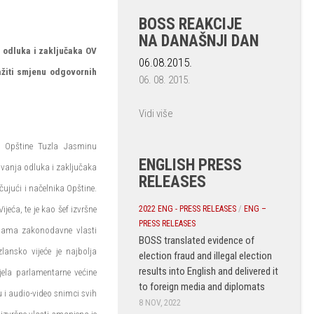
BOSS REAKCIJE
NA DANAŠNJI DAN
a odluka i zaključaka OV
06.08.2015.
ražiti smjenu odgovornih
06. 08. 2015.
Vidi više
u Opštine Tuzla Jasminu
ENGLISH PRESS
tivanja odluka i zaključaka
RELEASES
čujući i načelnika Opštine.
2022 ENG - PRESS RELEASES
/
ENG –
jeća, te je kao šef izvršne
PRESS RELEASES
cijama zakonodavne vlasti
BOSS translated evidence of
lansko vijeće je najbolja
election fraud and illegal election
results into English and delivered it
jela parlamentarne većine
to foreign media and diplomats
u i audio-video snimci svih
8 NOV, 2022