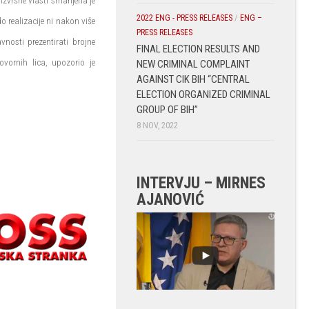
zvršne vlasti smanjena je
2022 ENG - PRESS RELEASES
/
ENG –
o realizacije ni nakon više
PRESS RELEASES
nosti prezentirati brojne
FINAL ELECTION RESULTS AND
vornih lica, upozorio je
NEW CRIMINAL COMPLAINT
AGAINST CIK BIH “CENTRAL
ELECTION ORGANIZED CRIMINAL
GROUP OF BIH”
8 NOV, 2022
INTERVJU – MIRNES
AJANOVIĆ