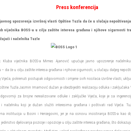
Press konferencija
javnog upozorenja izvršnoj vlasti Opštine Tuzla da će u slučaju nepoštivanj
ub vijećnika BOSS-a u cilju zaštite interesa građana i njihove sigurnosti t
učujući i načelnika Tuzle
ik Kluba vijećnika BOSS-a Mirnes Ajanović upućuje javno upozorenje načelnik
– da će u cilju zaštite interesa građana i njihove sigurnosti, u slučaju daljeg nepoš
 Vijeća, pokrenuti postupak odgovornosti i smjene svih nosilaca izvršne vlasti, uklju
pštine Tuzla Jasmin Imamović dužan je obezbijediti realizaciju odluka i zaključaka Vi
odgovorniji za brojne nerealizovane odluke i zaključke Vijeća, koje je sa ingeren
i načelniku koji je dužan služiti interesima građana i poštivati rad Vijeća. Tuz
a institucija u Bosni i Hercegovini, jer je na osnovu insistiranja BOSS-a kao di
jedinstvo djelovanja pozicije i opozicije u cilju zaštite interesa građana, što dokazuj