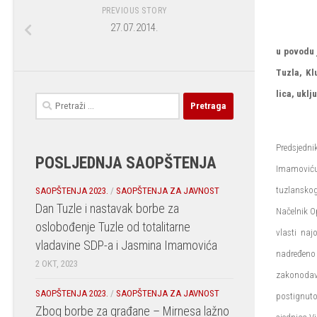
PREVIOUS STORY
27.07.2014.
u povodu 
Tuzla, Kl
lica, uklj
Pretraga:
Predsjedn
POSLJEDNJA SAOPŠTENJA
Imamoviću 
tuzlanskog
SAOPŠTENJA 2023.
/
SAOPŠTENJA ZA JAVNOST
Dan Tuzle i nastavak borbe za
Načelnik O
oslobođenje Tuzle od totalitarne
vlasti naj
vladavine SDP-a i Jasmina Imamovića
nadređeno 
2 OKT, 2023
zakonodavn
SAOPŠTENJA 2023.
/
SAOPŠTENJA ZA JAVNOST
postignuto 
Zbog borbe za građane – Mirnesa lažno