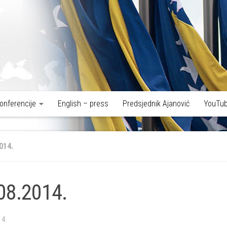
onferencije
English – press
Predsjednik Ajanović
YouTub
014.
08.2014.
14.