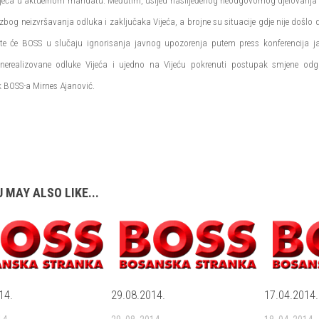
ijeća u aktuelnom mandatu. Međutim, usljed naslijeđenog neodgovornog djelovanja i
zbog neizvršavanja odluka i zaključaka Vijeća, a brojne su situacije gdje nije došlo d
 te će BOSS u slučaju ignorisanja javnog upozorenja putem press konferencija jav
 nerealizovane odluke Vijeća i ujedno na Vijeću pokrenuti postupak smjene odgo
k BOSS-a Mirnes Ajanović.
 MAY ALSO LIKE...
14.
29.08.2014.
17.04.2014.