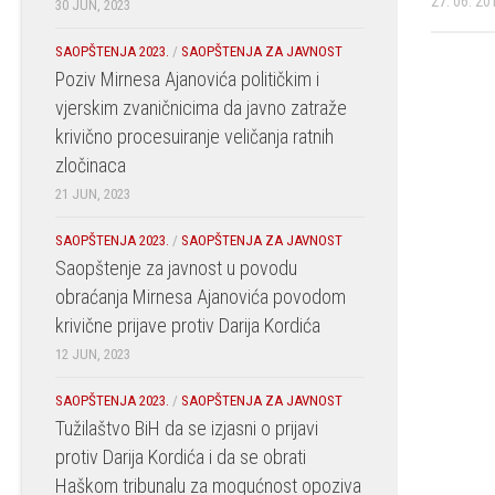
27. 06. 20
30 JUN, 2023
SAOPŠTENJA 2023.
/
SAOPŠTENJA ZA JAVNOST
Poziv Mirnesa Ajanovića političkim i
vjerskim zvaničnicima da javno zatraže
krivično procesuiranje veličanja ratnih
zločinaca
21 JUN, 2023
SAOPŠTENJA 2023.
/
SAOPŠTENJA ZA JAVNOST
Saopštenje za javnost u povodu
obraćanja Mirnesa Ajanovića povodom
krivične prijave protiv Darija Kordića
12 JUN, 2023
SAOPŠTENJA 2023.
/
SAOPŠTENJA ZA JAVNOST
Tužilaštvo BiH da se izjasni o prijavi
protiv Darija Kordića i da se obrati
Haškom tribunalu za mogućnost opoziva