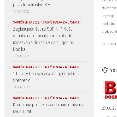
sjednica V
prijavili Tužilaštvu BiH
efikasnost 
15 SEP, 2023
urgencija,
SAOPŠTENJA 2023.
/
SAOPŠTENJA ZA JAVNOST
konkretne
Zaglušujuća šutnja SDP-NIP-Naša
predsjedni
stranka na kriminalizaciju slobode
izražavanja dokazuje da su gori od
01.08.2014.
Dodika
25 JUL, 2023
SAOPŠTENJA 2023.
/
SAOPŠTENJA ZA JAVNOST
YOU
11. juli – Dan sjećanja na genocid u
Srebrenici
11 JUL, 2023
SAOPŠTENJA 2023.
/
SAOPŠTENJA ZA JAVNOST
Koaliciona politička banda namjerava nas
27.06.20
uvući u rat