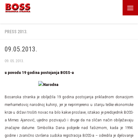
Skip to content
PRESS 2013.
09.05.2013.
09. 05. 2013.
u povodu 19 godina postojanja BOSS-a
Bosanska stranka je obilježila 19 godina postojanja prikladnom donacijom
merhametovoj narodnoj kuhinji, jer je neprimjereno u stanju teške ekonomske
krize u državi trošiti novac na bilo kakve proslave, istakao je predsjednik BOSS-
a Mirnes Ajanović, ujedno pozivajući i druge da na sličan način obilježavaju
značajne datume. Simbolika Dana pobjede nad fašizmom, kada je 1994.
godine i zvanično izvršena sudska registracija BOSS-a – odredila je djelovanje