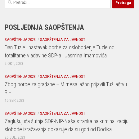
Pretraga:
POSLJEDNJA SAOPŠTENJA
SAOPŠTENJA 2023.
/
SAOPŠTENJA ZA JAVNOST
Dan Tuzle i nastavak borbe za oslobođenje Tuzle od
totalitarne vladavine SDP-a i Jasmina Imamovića
2 OKT, 2023
SAOPŠTENJA 2023.
/
SAOPŠTENJA ZA JAVNOST
Zbog borbe za građane – Mirnesa lažno prijavili Tužilaštvu
BiH
15 SEP, 2023
SAOPŠTENJA 2023.
/
SAOPŠTENJA ZA JAVNOST
Zaglušujuća šutnja SDP-NIP-Naša stranka na kriminalizaciju
slobode izražavanja dokazuje da su gori od Dodika
25 JUL, 2023