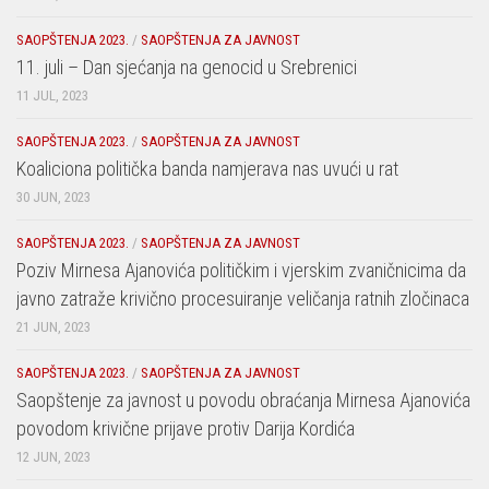
SAOPŠTENJA 2023.
/
SAOPŠTENJA ZA JAVNOST
11. juli – Dan sjećanja na genocid u Srebrenici
11 JUL, 2023
SAOPŠTENJA 2023.
/
SAOPŠTENJA ZA JAVNOST
Koaliciona politička banda namjerava nas uvući u rat
30 JUN, 2023
SAOPŠTENJA 2023.
/
SAOPŠTENJA ZA JAVNOST
Poziv Mirnesa Ajanovića političkim i vjerskim zvaničnicima da
javno zatraže krivično procesuiranje veličanja ratnih zločinaca
21 JUN, 2023
SAOPŠTENJA 2023.
/
SAOPŠTENJA ZA JAVNOST
Saopštenje za javnost u povodu obraćanja Mirnesa Ajanovića
povodom krivične prijave protiv Darija Kordića
12 JUN, 2023