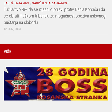
SAOPŠTENJA 2023.
/
SAOPŠTENJA ZA JAVNOST
Tužilaštvo BiH da se izjasni o prijavi protiv Darija Kordića i da
se obrati Haškom tribunalu za mogućnost opoziva uslovnog
puštanja na slobodu
12 JUN, 2023
VIŠE