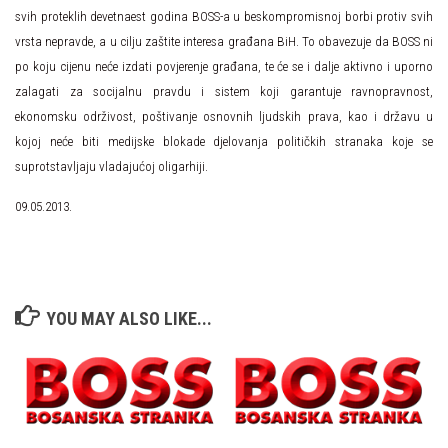
svih proteklih devetnaest godina BOSS-a u beskompromisnoj borbi protiv svih
vrsta nepravde, a u cilju zaštite interesa građana BiH. To obavezuje da BOSS ni
po koju cijenu neće izdati povjerenje građana, te će se i dalje aktivno i uporno
zalagati za socijalnu pravdu i sistem koji garantuje ravnopravnost,
ekonomsku održivost, poštivanje osnovnih ljudskih prava, kao i državu u
kojoj neće biti medijske blokade djelovanja političkih stranaka koje se
suprotstavljaju vladajućoj oligarhiji.
09.05.2013.
YOU MAY ALSO LIKE...