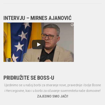
INTERVJU – MIRNES AJANOVIĆ
PRIDRUŽITE SE BOSS-U
Ujedinimo se u našoj borbi za stvaranje nove, pravednije i bolje Bosne
i Hercegovine, kao i u borbi za očuvanje suvereniteta naše domovine!
ZAJEDNO SMO JAČI!