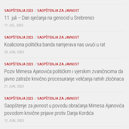
SAOPŠTENJA 2023.
/
SAOPŠTENJA ZA JAVNOST
11. juli – Dan sjećanja na genocid u Srebrenici
11 JUL, 2023
SAOPŠTENJA 2023.
/
SAOPŠTENJA ZA JAVNOST
Koaliciona politička banda namjerava nas uvući u rat
30 JUN, 2023
SAOPŠTENJA 2023.
/
SAOPŠTENJA ZA JAVNOST
Poziv Mirnesa Ajanovića političkim i vjerskim zvaničnicima da
javno zatraže krivično procesuiranje veličanja ratnih zločinaca
21 JUN, 2023
SAOPŠTENJA 2023.
/
SAOPŠTENJA ZA JAVNOST
Saopštenje za javnost u povodu obraćanja Mirnesa Ajanovića
povodom krivične prijave protiv Darija Kordića
12 JUN, 2023