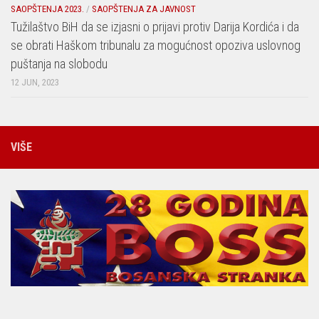
SAOPŠTENJA 2023.
/
SAOPŠTENJA ZA JAVNOST
Tužilaštvo BiH da se izjasni o prijavi protiv Darija Kordića i da
se obrati Haškom tribunalu za mogućnost opoziva uslovnog
puštanja na slobodu
12 JUN, 2023
VIŠE