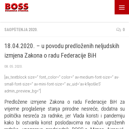
Skip to content
SAOPŠTENJA 2020.
0
18.04.2020. – u povodu predloženih neljudskih
izmjena Zakona o radu Federacije BiH
08. 05. 2020.
[av_textblock size=” font_color=” color=” av-medium-font-size=” av-
small-font-size=” av-mini-font-size=” av_uid='av-k9yo6le5’
admin_preview_bg=”]
Predložene izmjene Zakona o radu Federacije BiH za
vrijeme proglašenje stanja prirodne nesreće, dodatna su
politička nesreća za radnike, jer Vlada koristi i pandemiju
kako bi ostvarila korist poslodavcima na račun ugroženih