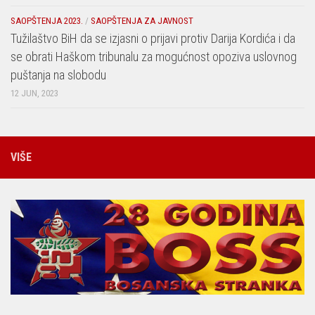
SAOPŠTENJA 2023.
/
SAOPŠTENJA ZA JAVNOST
Tužilaštvo BiH da se izjasni o prijavi protiv Darija Kordića i da
se obrati Haškom tribunalu za mogućnost opoziva uslovnog
puštanja na slobodu
12 JUN, 2023
VIŠE