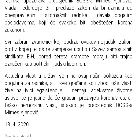
radnika, upozorava predsjednik BOSS-a Mirnes Ajanović.
Vlada Federacije BiH predlaže zakon da bi uzimala od
obespravljenih i siromašnih radnika i davala bogatim
poslodavcima, koji će svakako biti obeštećeni korona
zakonom.
Svi izabrani zvaničnici koji podrže ovakav neljudski zakon,
protiv kojeg je oštre zamjerke uputio i Savez samostalnih
sindikata BiH, pored tereta sramote moraju biti trajno
označeni kao politički i ljudski licemjeri.
Aktuelna vlast u državi se i na ovaj način pokazala kao
pogubna za radnike, ali i sve građane koji zbog loše vlasti
žive na ivici egzistencije ili nemaju adekvatne životne
uslove, te je jasno da će građani preživjeti koronavirus, ali
teško nemoralnu vlast, istakao je predsjednik BOSS-a
Mirnes Ajanović.
18. 4. 2020.
[/av_textblock]