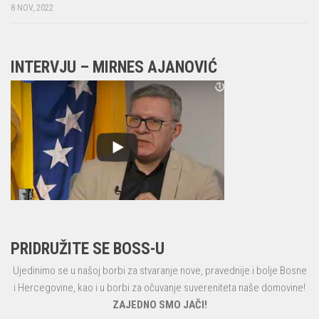
8 NOV, 2022
INTERVJU – MIRNES AJANOVIĆ
PRIDRUŽITE SE BOSS-U
Ujedinimo se u našoj borbi za stvaranje nove, pravednije i bolje Bosne
i Hercegovine, kao i u borbi za očuvanje suvereniteta naše domovine!
ZAJEDNO SMO JAČI!