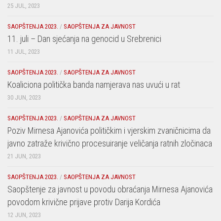
25 JUL, 2023
SAOPŠTENJA 2023.
/
SAOPŠTENJA ZA JAVNOST
11. juli – Dan sjećanja na genocid u Srebrenici
11 JUL, 2023
SAOPŠTENJA 2023.
/
SAOPŠTENJA ZA JAVNOST
Koaliciona politička banda namjerava nas uvući u rat
30 JUN, 2023
SAOPŠTENJA 2023.
/
SAOPŠTENJA ZA JAVNOST
Poziv Mirnesa Ajanovića političkim i vjerskim zvaničnicima da
javno zatraže krivično procesuiranje veličanja ratnih zločinaca
21 JUN, 2023
SAOPŠTENJA 2023.
/
SAOPŠTENJA ZA JAVNOST
Saopštenje za javnost u povodu obraćanja Mirnesa Ajanovića
povodom krivične prijave protiv Darija Kordića
12 JUN, 2023