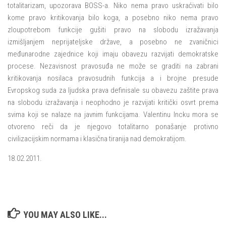
totalitarizam, upozorava BOSS-a. Niko nema pravo uskraćivati bilo
kome pravo kritikovanja bilo koga, a posebno niko nema pravo
zloupotrebom funkcije gušiti pravo na slobodu izražavanja
izmišljanjem neprijateljske države, a posebno ne zvaničnici
međunarodne zajednice koji imaju obavezu razvijati demokratske
procese. Nezavisnost pravosuđa ne može se graditi na zabrani
kritikovanja nosilaca pravosudnih funkcija a i brojne presude
Evropskog suda za ljudska prava definisale su obavezu zaštite prava
na slobodu izražavanja i neophodno je razvijati kritički osvrt prema
svima koji se nalaze na javnim funkcijama. Valentinu Incku mora se
otvoreno reči da je njegovo totalitarno ponašanje protivno
civilizacijskim normama i klasična tiranija nad demokratijom.
18.02.2011.
YOU MAY ALSO LIKE...