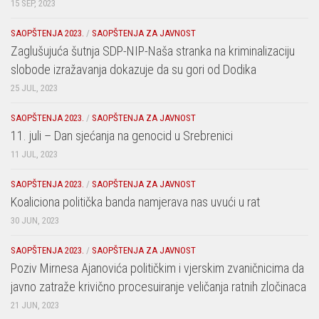
15 SEP, 2023
SAOPŠTENJA 2023.
/
SAOPŠTENJA ZA JAVNOST
Zaglušujuća šutnja SDP-NIP-Naša stranka na kriminalizaciju
slobode izražavanja dokazuje da su gori od Dodika
25 JUL, 2023
SAOPŠTENJA 2023.
/
SAOPŠTENJA ZA JAVNOST
11. juli – Dan sjećanja na genocid u Srebrenici
11 JUL, 2023
SAOPŠTENJA 2023.
/
SAOPŠTENJA ZA JAVNOST
Koaliciona politička banda namjerava nas uvući u rat
30 JUN, 2023
SAOPŠTENJA 2023.
/
SAOPŠTENJA ZA JAVNOST
Poziv Mirnesa Ajanovića političkim i vjerskim zvaničnicima da
javno zatraže krivično procesuiranje veličanja ratnih zločinaca
21 JUN, 2023