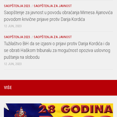
SAOPŠTENJA 2023.
/
SAOPŠTENJA ZA JAVNOST
Saopštenje za javnost u povodu obraćanja Mirnesa Ajanovića
povodom krivične prijave protiv Darija Kordića
12 JUN, 2023
SAOPŠTENJA 2023.
/
SAOPŠTENJA ZA JAVNOST
Tužilaštvo BiH da se izjasni o prijavi protiv Darija Kordića i da
se obrati Haškom tribunalu za mogućnost opoziva uslovnog
puštanja na slobodu
12 JUN, 2023
VIŠE