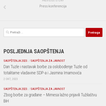
PREVIOUS STORY
Press konferencija
Pretraga:
POSLJEDNJA SAOPŠTENJA
SAOPŠTENJA 2023.
/
SAOPŠTENJA ZA JAVNOST
Dan Tuzle i nastavak borbe za oslobođenje Tuzle od
totalitarne vladavine SDP-a i Jasmina Imamovića
2 OKT, 2023
SAOPŠTENJA 2023.
/
SAOPŠTENJA ZA JAVNOST
Zbog borbe za građane – Mirnesa lažno prijavili Tužilaštvu
BiH