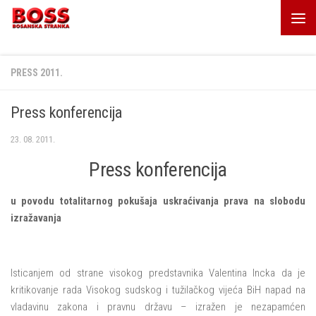
Skip to content
PRESS 2011.
Press konferencija
23. 08. 2011.
Press konferencija
u povodu totalitarnog pokušaja uskraćivanja prava na slobodu
izražavanja
Isticanjem od strane visokog predstavnika Valentina Incka da je
kritikovanje rada Visokog sudskog i tužilačkog vijeća BiH napad na
vladavinu zakona i pravnu državu – izražen je nezapamćen