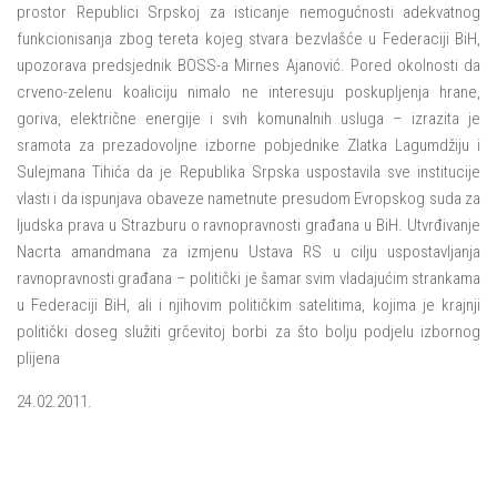
prostor Republici Srpskoj za isticanje nemogućnosti adekvatnog
funkcionisanja zbog tereta kojeg stvara bezvlašće u Federaciji BiH,
upozorava predsjednik BOSS-a Mirnes Ajanović. Pored okolnosti da
crveno-zelenu koaliciju nimalo ne interesuju poskupljenja hrane,
goriva, električne energije i svih komunalnih usluga – izrazita je
sramota za prezadovoljne izborne pobjednike Zlatka Lagumdžiju i
Sulejmana Tihića da je Republika Srpska uspostavila sve institucije
vlasti i da ispunjava obaveze nametnute presudom Evropskog suda za
ljudska prava u Strazburu o ravnopravnosti građana u BiH. Utvrđivanje
Nacrta amandmana za izmjenu Ustava RS u cilju uspostavljanja
ravnopravnosti građana – politički je šamar svim vladajućim strankama
u Federaciji BiH, ali i njihovim političkim satelitima, kojima je krajnji
politički doseg služiti grčevitoj borbi za što bolju podjelu izbornog
plijena
24.02.2011.