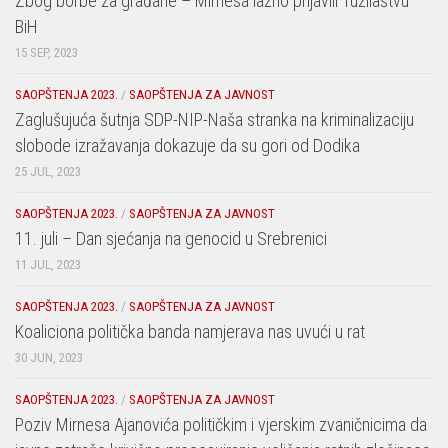
Zbog borbe za građane – Mirnesa lažno prijavili Tužilaštvu
BiH
15 SEP, 2023
SAOPŠTENJA 2023.
/
SAOPŠTENJA ZA JAVNOST
Zaglušujuća šutnja SDP-NIP-Naša stranka na kriminalizaciju
slobode izražavanja dokazuje da su gori od Dodika
25 JUL, 2023
SAOPŠTENJA 2023.
/
SAOPŠTENJA ZA JAVNOST
11. juli – Dan sjećanja na genocid u Srebrenici
11 JUL, 2023
SAOPŠTENJA 2023.
/
SAOPŠTENJA ZA JAVNOST
Koaliciona politička banda namjerava nas uvući u rat
30 JUN, 2023
SAOPŠTENJA 2023.
/
SAOPŠTENJA ZA JAVNOST
Poziv Mirnesa Ajanovića političkim i vjerskim zvaničnicima da