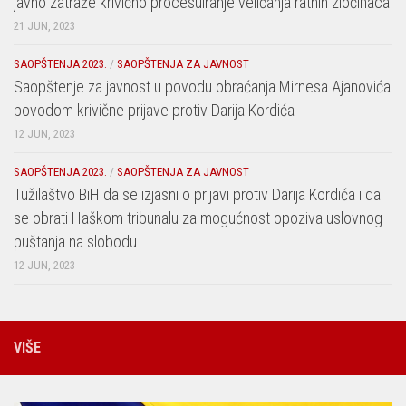
javno zatraže krivično procesuiranje veličanja ratnih zločinaca
21 JUN, 2023
SAOPŠTENJA 2023.
/
SAOPŠTENJA ZA JAVNOST
Saopštenje za javnost u povodu obraćanja Mirnesa Ajanovića
povodom krivične prijave protiv Darija Kordića
12 JUN, 2023
SAOPŠTENJA 2023.
/
SAOPŠTENJA ZA JAVNOST
Tužilaštvo BiH da se izjasni o prijavi protiv Darija Kordića i da
se obrati Haškom tribunalu za mogućnost opoziva uslovnog
puštanja na slobodu
12 JUN, 2023
VIŠE