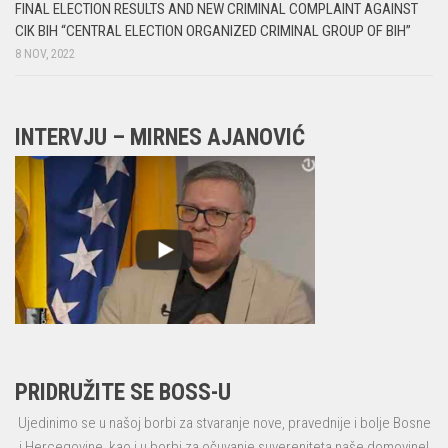
FINAL ELECTION RESULTS AND NEW CRIMINAL COMPLAINT AGAINST
CIK BIH “CENTRAL ELECTION ORGANIZED CRIMINAL GROUP OF BIH”
8 NOV, 2022
INTERVJU – MIRNES AJANOVIĆ
PRIDRUŽITE SE BOSS-U
Ujedinimo se u našoj borbi za stvaranje nove, pravednije i bolje Bosne
i Hercegovine, kao i u borbi za očuvanje suvereniteta naše domovine!