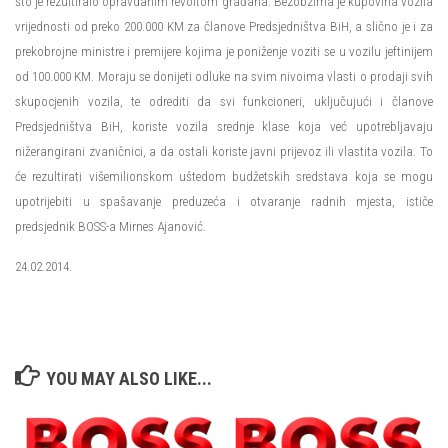
što je rezultiralo opravdanim revoltom građana. Bezobzirna je kupovina vozila
vrijednosti od preko 200.000 KM za članove Predsjedništva BiH, a slično je i za
prekobrojne ministre i premijere kojima je poniženje voziti se u vozilu jeftinijem
od 100.000 KM. Moraju se donijeti odluke na svim nivoima vlasti o prodaji svih
skupocjenih vozila, te odrediti da svi funkcioneri, uključujući i članove
Predsjedništva BiH, koriste vozila srednje klase koja već upotrebljavaju
nižerangirani zvaničnici, a da ostali koriste javni prijevoz ili vlastita vozila. To
će rezultirati višemilionskom uštedom budžetskih sredstava koja se mogu
upotrijebiti u spašavanje preduzeća i otvaranje radnih mjesta, ističe
predsjednik BOSS-a Mirnes Ajanović.
24.02.2014.
YOU MAY ALSO LIKE...