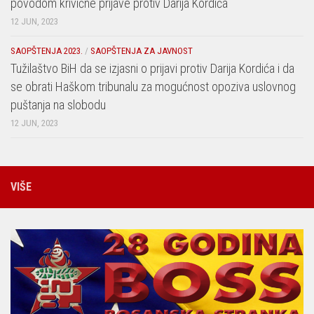
povodom krivične prijave protiv Darija Kordića
12 JUN, 2023
SAOPŠTENJA 2023.
/
SAOPŠTENJA ZA JAVNOST
Tužilaštvo BiH da se izjasni o prijavi protiv Darija Kordića i da
se obrati Haškom tribunalu za mogućnost opoziva uslovnog
puštanja na slobodu
12 JUN, 2023
VIŠE