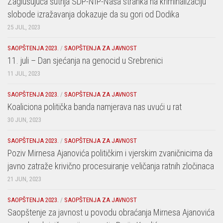
Zaglušujuća šutnja SDP-NIP-Naša stranka na kriminalizaciju
slobode izražavanja dokazuje da su gori od Dodika
25 JUL, 2023
SAOPŠTENJA 2023.
/
SAOPŠTENJA ZA JAVNOST
11. juli – Dan sjećanja na genocid u Srebrenici
11 JUL, 2023
SAOPŠTENJA 2023.
/
SAOPŠTENJA ZA JAVNOST
Koaliciona politička banda namjerava nas uvući u rat
30 JUN, 2023
SAOPŠTENJA 2023.
/
SAOPŠTENJA ZA JAVNOST
Poziv Mirnesa Ajanovića političkim i vjerskim zvaničnicima da
javno zatraže krivično procesuiranje veličanja ratnih zločinaca
21 JUN, 2023
SAOPŠTENJA 2023.
/
SAOPŠTENJA ZA JAVNOST
Saopštenje za javnost u povodu obraćanja Mirnesa Ajanovića