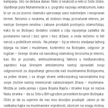
kampanju. Isto se dešava danas. Neki iz neukosti a neki iz čiste zlobe,
slijeđenje puta Muhammeda a.s. pogrdno nazivaju vehabizmom, kako
bi se za za izvorno islamsko vjerovanje uveo nutemeljen i neispravan
termin. Nećemo o neukima, ali zlobnici imaju proračunat interes, jer
nastoje širenjem neistina i zabune produbiti postojeću islamofobiju,
kako bi se Bošnjaci dodatno oslabili u cilju ispunjenja zadatka da
postanemo narod i bez vjere i bez države, a onda nećemo ni biti
narod, u političkom smislu. Na pitanje – čiji je interes stavljanje lažnog
biljega na islam i muslimane, konkretno na Bošnjake, odgovor je
logičan – širenje straha od navodnog islamskog terorizma je interes,
kao što je poznato, antimuslimanskog faktora u međunarodnoj
zajednici koja širenjem antislamizma nastoji opravdati svoju
odgovornost za dopuštanje genocida nad muslimanima Bošnjacima,
sa jedne strane, i sa druge strane velikosrpskog nacionalizma koji
svoje zločine nastoji minimizirati sataniziranjem žrtava – muslimana.
Možda je sada jasnija i izjava Bojana Bajića i stranke koja se naziva
Naša stranka – da su Srbi u BiH ugroženi prevelikim brojem Bošnjaka.
Očito je da su uvjereni da nas nisu dovoljno poubijali. Jasno je da
radikalna hajka na muslimanske vrijednosti, obzirom na snagu motiva,