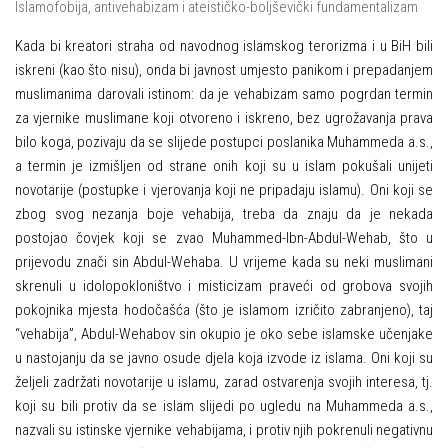
Islamofobija, antivehabizam i ateističko-boljševički fundamentalizam
Kada bi kreatori straha od navodnog islamskog terorizma i u BiH bili
iskreni (kao što nisu), onda bi javnost umjesto panikom i prepadanjem
muslimanima darovali istinom: da je vehabizam samo pogrdan termin
za vjernike muslimane koji otvoreno i iskreno, bez ugrožavanja prava
bilo koga, pozivaju da se slijede postupci poslanika Muhammeda a.s.,
a termin je izmišljen od strane onih koji su u islam pokušali unijeti
novotarije (postupke i vjerovanja koji ne pripadaju islamu). Oni koji se
zbog svog nezanja boje vehabija, treba da znaju da je nekada
postojao čovjek koji se zvao Muhammed-Ibn-Abdul-Wehab, što u
prijevodu znači sin Abdul-Wehaba. U vrijeme kada su neki muslimani
skrenuli u idolopokloništvo i misticizam praveći od grobova svojih
pokojnika mjesta hodočašća (što je islamom izričito zabranjeno), taj
“vehabija”, Abdul-Wehabov sin okupio je oko sebe islamske učenjake
u nastojanju da se javno osude djela koja izvode iz islama. Oni koji su
željeli zadržati novotarije u islamu, zarad ostvarenja svojih interesa, tj.
koji su bili protiv da se islam slijedi po ugledu na Muhammeda a.s.,
nazvali su istinske vjernike vehabijama, i protiv njih pokrenuli negativnu