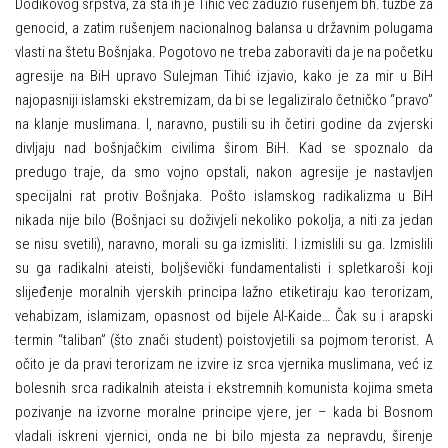
Dodikovog srpstva, za šta ih je Tihić već zadužio rušenjem bh. tužbe za
genocid, a zatim rušenjem nacionalnog balansa u državnim polugama
vlasti na štetu Bošnjaka. Pogotovo ne treba zaboraviti da je na početku
agresije na BiH upravo Sulejman Tihić izjavio, kako je za mir u BiH
najopasniji islamski ekstremizam, da bi se legaliziralo četničko “pravo”
na klanje muslimana. I, naravno, pustili su ih četiri godine da zvjerski
divljaju nad bošnjačkim civilima širom BiH. Kad se spoznalo da
predugo traje, da smo vojno opstali, nakon agresije je nastavljen
specijalni rat protiv Bošnjaka. Pošto islamskog radikalizma u BiH
nikada nije bilo (Bošnjaci su doživjeli nekoliko pokolja, a niti za jedan
se nisu svetili), naravno, morali su ga izmisliti. I izmislili su ga. Izmislili
su ga radikalni ateisti, boljševički fundamentalisti i spletkaroši koji
slijeđenje moralnih vjerskih principa lažno etiketiraju kao terorizam,
vehabizam, islamizam, opasnost od bijele Al-Kaide… Čak su i arapski
termin “taliban” (što znači student) poistovjetili sa pojmom terorist. A
očito je da pravi terorizam ne izvire iz srca vjernika muslimana, već iz
bolesnih srca radikalnih ateista i ekstremnih komunista kojima smeta
pozivanje na izvorne moralne principe vjere, jer – kada bi Bosnom
vladali iskreni vjernici, onda ne bi bilo mjesta za nepravdu, širenje