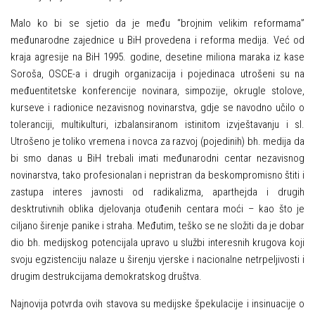
Malo ko bi se sjetio da je među “brojnim velikim reformama”
međunarodne zajednice u BiH provedena i reforma medija. Već od
kraja agresije na BiH 1995. godine, desetine miliona maraka iz kase
Soroša, OSCE-a i drugih organizacija i pojedinaca utrošeni su na
međuentitetske konferencije novinara, simpozije, okrugle stolove,
kurseve i radionice nezavisnog novinarstva, gdje se navodno učilo o
toleranciji, multikulturi, izbalansiranom istinitom izvještavanju i sl.
Utrošeno je toliko vremena i novca za razvoj (pojedinih) bh. medija da
bi smo danas u BiH trebali imati međunarodni centar nezavisnog
novinarstva, tako profesionalan i nepristran da beskompromisno štiti i
zastupa interes javnosti od radikalizma, aparthejda i drugih
desktrutivnih oblika djelovanja otuđenih centara moći – kao što je
ciljano širenje panike i straha. Međutim, teško se ne složiti da je dobar
dio bh. medijskog potencijala upravo u službi interesnih krugova koji
svoju egzistenciju nalaze u širenju vjerske i nacionalne netrpeljivosti i
drugim destrukcijama demokratskog društva.
Najnovija potvrda ovih stavova su medijske špekulacije i insinuacije o