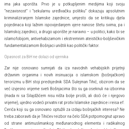
ima jaka uporišta. Prvo je u potkupljenim medijima koji svoju
“nezavisnost” i “sekularnu uređivačku politiku” dokazuju apsolutnim
kriminaliziranjem Islamske zajednice, umjesto da se kritikuju djela
pojedinaca koji lažnim ispovijedanjem vjere nanose štetu svima, pa i
Islamskoj zajednici, a drugo uporište je naravno – u politici, kako bi se
islamofobijom, antivehabizamom i ekstremnim ateističko-boljševičkim
fundamentalizamom
Bošnjaci uništili kao politički faktor.
Opasnost za BiH ne dolazi od vjernika
Zar nije osnovano sumnjati da iza navodnih vehabijskih prijetnji
državnim organima i novih insinuacija o islamskom (bošnjačkom)
terorizmu u BiH stoji predsjednik SDA Sulejman Tihić, obzirom da se
već izvjesno vrijeme sveti Bošnjacima što su ga oseknuli na izborima
(mada ni sa Silajdžićem nisu ništa bolje prošli, ali doći će i njegovo
vrijeme), ujedno vodeći privatni rat protiv Islamske zajednice i reisa ef.
Cerića koji su ga osnovano optužili za izdaju bošnjačkih interesa? Ne
treba zaboraviti da je Tihićev reizbor na čelo SDA potpomognut upravo
od strane antimuslimankog međunarodnog elementa i radikalnog