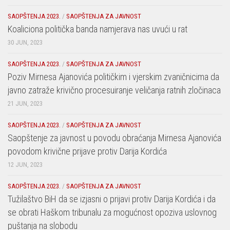
SAOPŠTENJA 2023.
/
SAOPŠTENJA ZA JAVNOST
Koaliciona politička banda namjerava nas uvući u rat
30 JUN, 2023
SAOPŠTENJA 2023.
/
SAOPŠTENJA ZA JAVNOST
Poziv Mirnesa Ajanovića političkim i vjerskim zvaničnicima da
javno zatraže krivično procesuiranje veličanja ratnih zločinaca
21 JUN, 2023
SAOPŠTENJA 2023.
/
SAOPŠTENJA ZA JAVNOST
Saopštenje za javnost u povodu obraćanja Mirnesa Ajanovića
povodom krivične prijave protiv Darija Kordića
12 JUN, 2023
SAOPŠTENJA 2023.
/
SAOPŠTENJA ZA JAVNOST
Tužilaštvo BiH da se izjasni o prijavi protiv Darija Kordića i da
se obrati Haškom tribunalu za mogućnost opoziva uslovnog
puštanja na slobodu