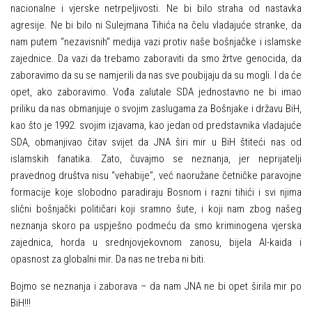
nacionalne i vjerske netrpeljivosti. Ne bi bilo straha od nastavka
agresije. Ne bi bilo ni Sulejmana Tihića na čelu vladajuće stranke, da
nam putem “nezavisnih” medija vazi protiv naše bošnjačke i islamske
zajednice. Da vazi da trebamo zaboraviti da smo žrtve genocida, da
zaboravimo da su se namjerili da nas sve poubijaju da su mogli. I da će
opet, ako zaboravimo. Vođa zalutale SDA jednostavno ne bi imao
priliku da nas obmanjuje o svojim zaslugama za Bošnjake i državu BiH,
kao što je 1992. svojim izjavama, kao jedan od predstavnika vladajuće
SDA, obmanjivao čitav svijet da JNA širi mir u BiH štiteći nas od
islamskih fanatika. Zato, čuvajmo se neznanja, jer neprijatelji
pravednog društva nisu “vehabije”, već naoružane četničke paravojne
formacije koje slobodno paradiraju Bosnom i razni tihići i svi njima
slični bošnjački političari koji sramno šute, i koji nam zbog našeg
neznanja skoro pa uspješno podmeću da smo kriminogena vjerska
zajednica, horda u srednjovjekovnom zanosu, bijela Al-kaida i
opasnost za globalni mir. Da nas ne treba ni biti.
Bojmo se neznanja i zaborava – da nam JNA ne bi opet širila mir po
BiH!!!