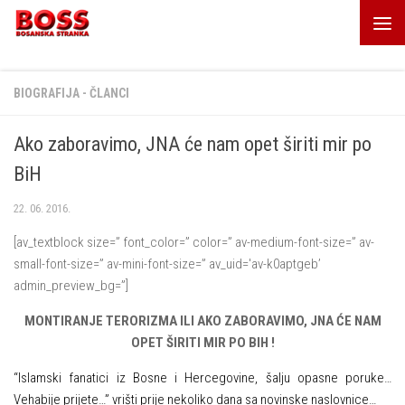
Skip to content
BIOGRAFIJA - ČLANCI
Ako zaboravimo, JNA će nam opet širiti mir po
BiH
22. 06. 2016.
[av_textblock size=” font_color=” color=” av-medium-font-size=” av-
small-font-size=” av-mini-font-size=” av_uid='av-k0aptgeb’
admin_preview_bg=”]
MONTIRANJE TERORIZMA
ILI
AKO ZABORAVIMO, JNA ĆE NAM
OPET ŠIRITI MIR PO BIH !
“
Islamski fanatici iz Bosne i Hercegovine, šalju opasne poruke…
Vehabije prijete…”
vrišti prije nekoliko dana sa novinske naslovnice…