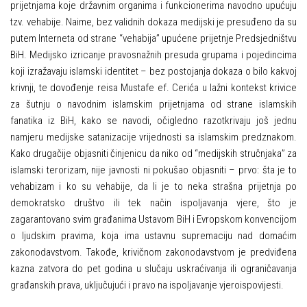
prijetnjama koje državnim organima i funkcionerima navodno upućuju
tzv. vehabije. Naime, bez validnih dokaza medijski je presuđeno da su
putem Interneta od strane “vehabija” upućene prijetnje Predsjedništvu
BiH. Medijsko izricanje pravosnažnih presuda grupama i pojedincima
koji izražavaju islamski identitet – bez postojanja dokaza o bilo kakvoj
krivnji, te dovođenje reisa Mustafe ef. Cerića u lažni kontekst krivice
za šutnju o navodnim islamskim prijetnjama od strane islamskih
fanatika iz BiH, kako se navodi, očigledno razotkrivaju još jednu
namjeru medijske satanizacije vrijednosti sa islamskim predznakom.
Kako drugačije objasniti činjenicu da niko od “medijskih stručnjaka” za
islamski terorizam, nije javnosti ni pokušao objasniti – prvo: šta je to
vehabizam i ko su vehabije, da li je to neka strašna prijetnja po
demokratsko društvo ili tek način ispoljavanja vjere, što je
zagarantovano svim građanima Ustavom BiH i Evropskom konvencijom
o ljudskim pravima, koja ima ustavnu supremaciju nad domaćim
zakonodavstvom. Takođe, krivičnom zakonodavstvom je predviđena
kazna zatvora do pet godina u slučaju uskraćivanja ili ograničavanja
građanskih prava, uključujući i pravo na ispoljavanje vjeroispovijesti.