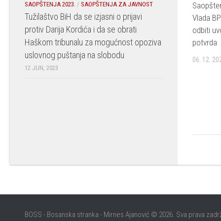
SAOPŠTENJA 2023.
/
SAOPŠTENJA ZA JAVNOST
Saopšten
Tužilaštvo BiH da se izjasni o prijavi
Vlada B
protiv Darija Kordića i da se obrati
odbiti u
Haškom tribunalu za mogućnost opoziva
potvrda
uslovnog puštanja na slobodu
06. 12. 20
12 JUN, 2023
BOSS - Bosanska stranka - Mirnes Ajanović © 2026. Sva prava zadr