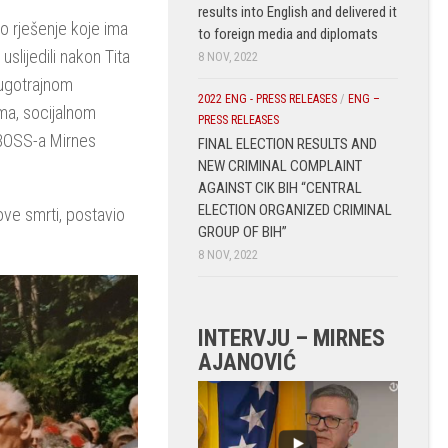
results into English and delivered it
ko rješenje koje ima
to foreign media and diplomats
uslijedili nakon Tita
8 NOV, 2022
dugotrajnom
2022 ENG - PRESS RELEASES
/
ENG –
ma, socijalnom
PRESS RELEASES
 BOSS-a Mirnes
FINAL ELECTION RESULTS AND
NEW CRIMINAL COMPLAINT
AGAINST CIK BIH “CENTRAL
ELECTION ORGANIZED CRIMINAL
ve smrti, postavio
GROUP OF BIH”
8 NOV, 2022
INTERVJU – MIRNES
AJANOVIĆ