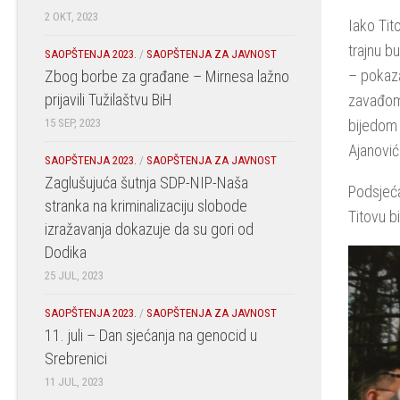
2 OKT, 2023
Iako Tit
trajnu bu
SAOPŠTENJA 2023.
/
SAOPŠTENJA ZA JAVNOST
– pokaza
Zbog borbe za građane – Mirnesa lažno
prijavili Tužilaštvu BiH
zavađom 
15 SEP, 2023
bijedom 
Ajanović
SAOPŠTENJA 2023.
/
SAOPŠTENJA ZA JAVNOST
Zaglušujuća šutnja SDP-NIP-Naša
Podsjeća
stranka na kriminalizaciju slobode
Titovu b
izražavanja dokazuje da su gori od
Dodika
25 JUL, 2023
SAOPŠTENJA 2023.
/
SAOPŠTENJA ZA JAVNOST
11. juli – Dan sjećanja na genocid u
Srebrenici
11 JUL, 2023