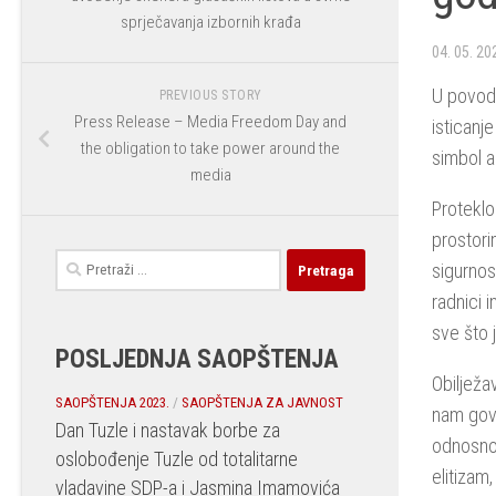
sprječavanja izbornih krađa
04. 05. 20
U povodu
PREVIOUS STORY
Press Release – Media Freedom Day and
isticanj
the obligation to take power around the
simbol a
media
Proteklo
prostori
Pretraga:
sigurnos
radnici i
sve što 
POSLJEDNJA SAOPŠTENJA
Obilježa
SAOPŠTENJA 2023.
/
SAOPŠTENJA ZA JAVNOST
nam govo
Dan Tuzle i nastavak borbe za
odnosno,
oslobođenje Tuzle od totalitarne
elitizam,
vladavine SDP-a i Jasmina Imamovića