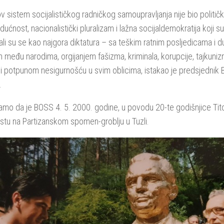
ov sistem socijalističkog radničkog samoupravljanja nije bio politič
dućnost, nacionalistički pluralizam i lažna socijaldemokratija koji su 
li su se kao najgora diktatura – sa teškim ratnim posljedicama i 
među narodima, orgijanjem fašizma, kriminala, korupcije, tajkuniz
i potpunom nesigurnošću u svim oblicima, istakao je predsjednik
.
mo da je BOSS 4. 5. 2000. godine, u povodu 20-te godišnjice Tito
istu na Partizanskom spomen-groblju u Tuzli.