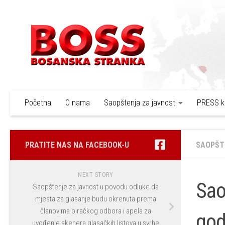
Skip to content
Početna
O nama
Saopštenja za javnost
PRESS k
PRATITE NAS NA FACEBOOK-U
SAOPŠT
NEXT STORY
Sao
Saopštenje za javnost u povodu odluke da
mjesta za glasanje budu okrenuta prema
članovima biračkog odbora i apela za
god
uvođenje skenera glasačkih listova u svrhe