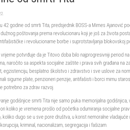
22.
 42 godine od smrti Tita, predsjednik BOSS-a Mirnes Ajanović po
e dužnog poštovanja prema revolucionaru koji je još za života posta
ntifašističke i revolucionarne borbe i suprotstavljanja blokovskoj po
 vrijeme potvrđuje da je Titovo doba bilo najprogresivniji period n
ma, naročito sa aspekta socijalne zaštite i prava svih građana na 
t, egzistenciju, besplatno školstvo i zdravstvo i sve uslove za norm
mali sigurne plate, penzioneri penzije, antifašisti i borci mirnu staro
je potrebno za zdrav razvoj.
vanje godišnjice smrti Tita nije samo puka memorijalna godišnjica,
ri koliko je vremena prošlo od početka odumiranja socijalne pravd
 koliko dugo se u sve pore društva, u korist nemoralne vladajuće m
 korupcija, kriminal, nacionalizam, segregacija i fašizam.