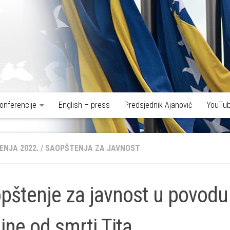
onferencije
English – press
Predsjednik Ajanović
YouTub
ENJA 2022.
/
SAOPŠTENJA ZA JAVNOST
pštenje za javnost u povodu
ine od smrti Tita