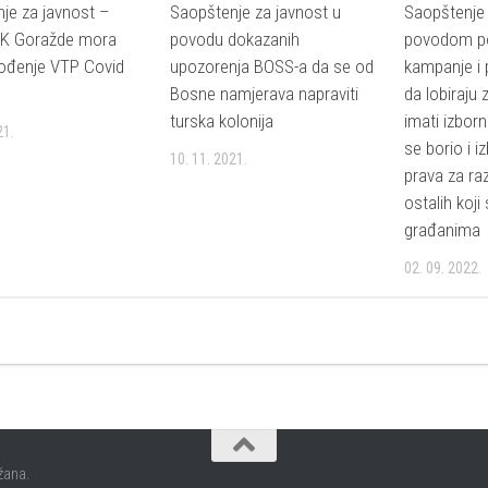
je za javnost –
Saopštenje za javnost u
Saopštenje 
PK Goražde mora
povodu dokazanih
povodom po
vođenje VTP Covid
upozorenja BOSS-a da se od
kampanje i
Bosne namjerava napraviti
da lobiraju
turska kolonija
imati izbor
21.
se borio i i
10. 11. 2021.
prava za raz
ostalih koji 
građanima
02. 09. 2022.
žana.