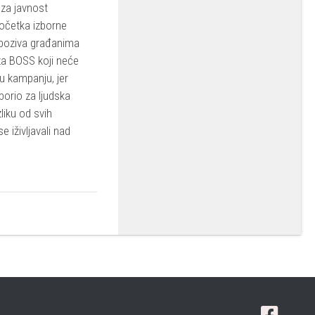
za javnost
četka izborne
 poziva građanima
 za BOSS koji neće
nu kampanju, jer
zborio za ljudska
liku od svih
se iživljavali nad