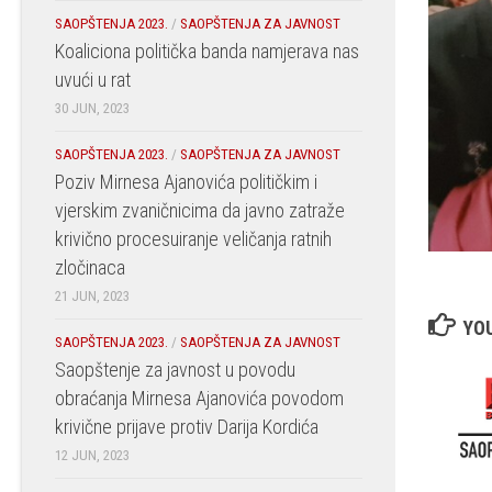
SAOPŠTENJA 2023.
/
SAOPŠTENJA ZA JAVNOST
Koaliciona politička banda namjerava nas
uvući u rat
30 JUN, 2023
SAOPŠTENJA 2023.
/
SAOPŠTENJA ZA JAVNOST
Poziv Mirnesa Ajanovića političkim i
vjerskim zvaničnicima da javno zatraže
krivično procesuiranje veličanja ratnih
zločinaca
21 JUN, 2023
YOU
SAOPŠTENJA 2023.
/
SAOPŠTENJA ZA JAVNOST
Saopštenje za javnost u povodu
obraćanja Mirnesa Ajanovića povodom
krivične prijave protiv Darija Kordića
12 JUN, 2023