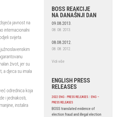
BOSS REAKCIJE
NA DANAŠNJI DAN
dsjeća javnost na
09.08.2013.
o internacionalni
08. 08. 2013.
djeli svijeta.
08.08.2012.
08. 08. 2012.
a južnoslavenskim
zagarantovanu
Vidi više
alan život, jer su
st, a djeca su imala
ENGLISH PRESS
RELEASES
 već odrednica koja
2022 ENG - PRESS RELEASES
/
ENG –
e i jednakosti,
PRESS RELEASES
anjine, instalira
BOSS translated evidence of
election fraud and illegal election