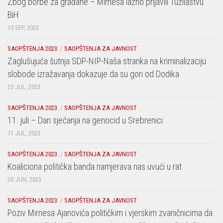
Zbog borbe za građane – Mirnesa lažno prijavili Tužilaštvu
BiH
15 SEP, 2023
SAOPŠTENJA 2023.
/
SAOPŠTENJA ZA JAVNOST
Zaglušujuća šutnja SDP-NIP-Naša stranka na kriminalizaciju
slobode izražavanja dokazuje da su gori od Dodika
25 JUL, 2023
SAOPŠTENJA 2023.
/
SAOPŠTENJA ZA JAVNOST
11. juli – Dan sjećanja na genocid u Srebrenici
11 JUL, 2023
SAOPŠTENJA 2023.
/
SAOPŠTENJA ZA JAVNOST
Koaliciona politička banda namjerava nas uvući u rat
30 JUN, 2023
SAOPŠTENJA 2023.
/
SAOPŠTENJA ZA JAVNOST
Poziv Mirnesa Ajanovića političkim i vjerskim zvaničnicima da