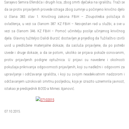
Sarajevo Semira Efendića i drugih lica, zbog smrti dječaka na igralištu. Traži se
da se protiv prijavljenih provede istraga zbog sumnje u počinjeno krivično djelo
iz člana 383. stav 1. Krivičnog zakona FBiH – Zloupotreba položaja ili
ovlaštenja, u vezi sa članom 387. KZ FBiH – Nesvjestan rad u službi, a sve u
vezi sa članom 346. KZ FBiH – Pomoć učinitelju poslije učinjenog krivičnog
djela. Glavnoj tužiteljici Dalidi Burzić dostavljen je prijedlog da Tužilaštvo izvrši
uvid u predložene materijalne dokaze, da sasluša prijavljene, da po potrebi
izvede i druge dokaze, a da se potom, ukoliko se prijava pokaže osnovanim,
protiv prijavljenih podigne optužnica. U prijavi su navedene i okolnosti
pokušaja prikrivanja odgovornosti prijavljenih, koji su nadležni i odgovorni za
upravljanje i održavanje igrališta, i koji su svojim neadekvatnim nadzorom i
održavanjem uzrokovali smrtnu posljedicu, koja je izrazito uznemirila javnost,
istakao je predsjednik BOSS-a Mirnes Ajanović.
07.10.2015.