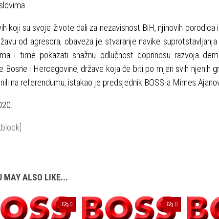
slovima.
ih koji su svoje živote dali za nezavisnost BiH, njihovih porodica i
državu od agresora, obaveza je stvaranje navike suprotstavljanja 
arima i time pokazati snažnu odlučnost doprinosu razvoja de
 Bosne i Hercegovine, države koja će biti po mjeri svih njenih gr
asnili na referendumu, istakao je predsjednik BOSS-a Mirnes Ajanov
020.
tblock]
 MAY ALSO LIKE...
0
0