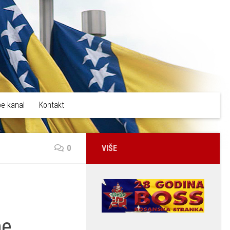
e kanal
Kontakt
0
VIŠE
ne