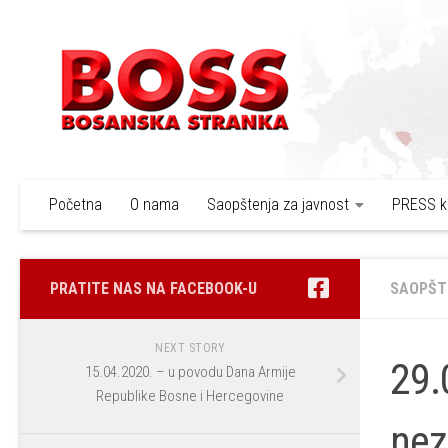
Skip to content
Početna
O nama
Saopštenja za javnost
PRESS k
PRATITE NAS NA FACEBOOK-U
SAOPŠT
NEXT STORY
29.
15.04.2020. – u povodu Dana Armije
Republike Bosne i Hercegovine
nez