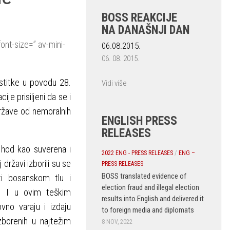
BOSS REAKCIJE
NA DANAŠNJI DAN
ont-size=” av-mini-
06.08.2015.
06. 08. 2015.
stitke u povodu 28.
Vidi više
je prisiljeni da se i
države od nemoralnih
ENGLISH PRESS
RELEASES
i hod kao suverena i
2022 ENG - PRESS RELEASES
/
ENG –
državi izborili su se
PRESS RELEASES
BOSS translated evidence of
sti bosanskom tlu i
election fraud and illegal election
. I u ovim teškim
results into English and delivered it
ovno varaju i izdaju
to foreign media and diplomats
zborenih u najtežim
8 NOV, 2022