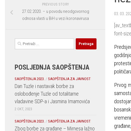
PREVIOUS STORY
27.02.2020. – u povodu neodgovornog
03. 03. 20
odnosa vlasti u BiH u vezi koronavirusa
[av_text
font-siz
Pretraga:
Predsje
godišnji
protesti
POSLJEDNJA SAOPŠTENJA
političar
SAOPŠTENJA 2023.
/
SAOPŠTENJA ZA JAVNOST
Prvog ma
Dan Tuzle i nastavak borbe za
samostal
oslobođenje Tuzle od totalitarne
vladavine SDP-a i Jasmina Imamovića
dostoja
bosansk
2 OKT, 2023
vremenim
SAOPŠTENJA 2023.
/
SAOPŠTENJA ZA JAVNOST
građane
Zbog borbe za građane – Mirnesa lažno