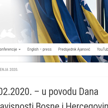
onferencije
English – press
Predsjednik Ajanović
YouTub
ENJA 2020.
02.2020. – u povodu Dana
avisnosti Bosne i Hercegovi