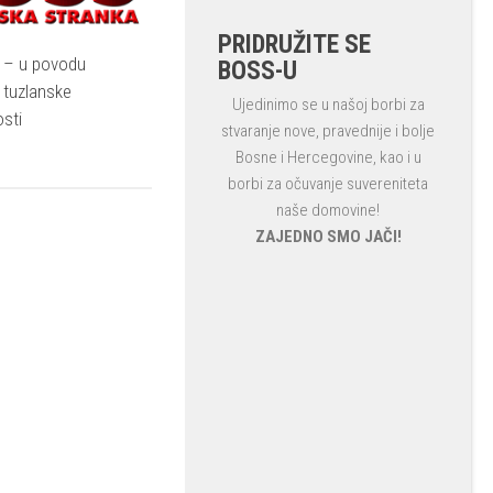
PRIDRUŽITE SE
. – u povodu
BOSS-U
a tuzlanske
Ujedinimo se u našoj borbi za
osti
stvaranje nove, pravednije i bolje
Bosne i Hercegovine, kao i u
borbi za očuvanje suvereniteta
naše domovine!
ZAJEDNO SMO JAČI!