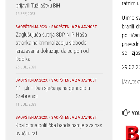
ratnim u
prijavili Tužilaštvu BiH
15 SEP, 2023
U ime sv
branili 
SAOPŠTENJA 2023.
/
SAOPŠTENJA ZA JAVNOST
Zaglušujuća šutnja SDP-NIP-Naša
politič
stranka na kriminalizaciju slobode
pravedne
izražavanja dokazuje da su gori od
se i izj
Dodika
29.02.2
25 JUL, 2023
SAOPŠTENJA 2023.
/
SAOPŠTENJA ZA JAVNOST
[/av_tex
11. juli – Dan sjećanja na genocid u
Srebrenici
11 JUL, 2023
YOU
SAOPŠTENJA 2023.
/
SAOPŠTENJA ZA JAVNOST
Koaliciona politička banda namjerava nas
uvući u rat