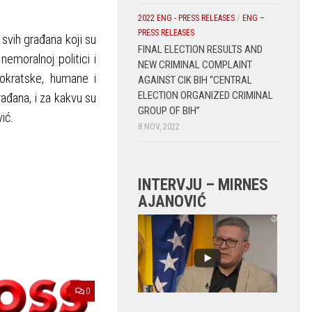
2022 ENG - PRESS RELEASES
/
ENG –
PRESS RELEASES
 svih građana koji su
FINAL ELECTION RESULTS AND
nemoralnoj politici i
NEW CRIMINAL COMPLAINT
mokratske, humane i
AGAINST CIK BIH “CENTRAL
ELECTION ORGANIZED CRIMINAL
ađana, i za kakvu su
GROUP OF BIH”
ić.
8 NOV, 2022
INTERVJU – MIRNES
AJANOVIĆ
0