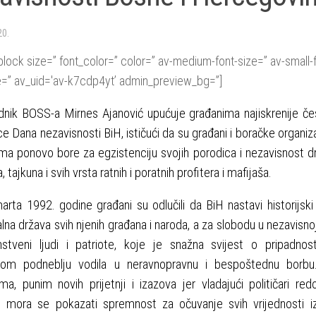
20.
block size=” font_color=” color=” av-medium-font-size=” av-small-f
e=” av_uid='av-k7cdp4yt’ admin_preview_bg=”]
dnik BOSS-a Mirnes Ajanović upućuje građanima najiskrenije če
ce Dana nezavisnosti BiH, ističući da su građani i boračke organizaci
ma ponovo bore za egzistenciju svojih porodica i nezavisnost 
a, tajkuna i svih vrsta ratnih i poratnih profitera i mafijaša.
rta 1992. godine građani su odlučili da BiH nastavi historijsk
na država svih njenih građana i naroda, a za slobodu u nezavisnoj 
nstveni ljudi i patriote, koje je snažna svijest o pripadno
om podneblju vodila u neravnopravnu i bespoštednu borbu
a, punim novih prijetnji i izazova jer vladajući političari red
, mora se pokazati spremnost za očuvanje svih vrijednosti i