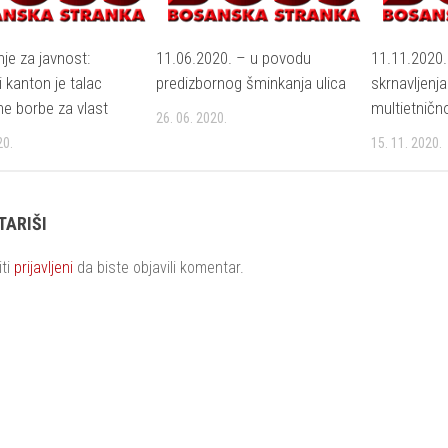
je za javnost:
11.06.2020. – u povodu
11.11.2020
 kanton je talac
predizbornog šminkanja ulica
skrnavljenj
e borbe za vlast
multietničn
26. 06. 2020.
20.
15. 11. 2020.
ARIŠI
iti
prijavljeni
da biste objavili komentar.