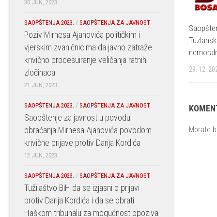
30 JUN, 2023
SAOPŠTENJA 2023.
/
SAOPŠTENJA ZA JAVNOST
Saopšten
Poziv Mirnesa Ajanovića političkim i
Tuzlanski
vjerskim zvaničnicima da javno zatraže
nemoraln
krivično procesuiranje veličanja ratnih
29. 12. 20
zločinaca
21 JUN, 2023
SAOPŠTENJA 2023.
/
SAOPŠTENJA ZA JAVNOST
KOMENT
Saopštenje za javnost u povodu
Morate b
obraćanja Mirnesa Ajanovića povodom
krivične prijave protiv Darija Kordića
12 JUN, 2023
SAOPŠTENJA 2023.
/
SAOPŠTENJA ZA JAVNOST
Tužilaštvo BiH da se izjasni o prijavi
protiv Darija Kordića i da se obrati
Haškom tribunalu za mogućnost opoziva