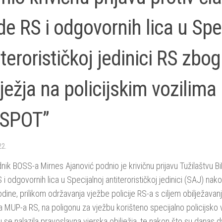
de RS i odgovornih lica u Spe
iterorističkoj jedinici RS zbog
lježja na policijskim vozilima
ESPOT”
22.
nik BOSS-a Mirnes Ajanović podnio je krivičnu prijavu Tužilaštvu B
i odgovornih lica u Specijalnoj antiterorističkoj jedinici (SAJ) nakon
dine, prilikom održavanja vježbe policije RS-a s ciljem obilježavan
a MUP-a RS, na poligonu za vježbu korišteno specijalno policijsko 
 se nalazila pravoslavna vjerska obilježja, te nakon što su danas d