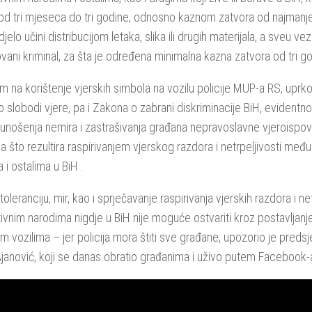
od tri mjeseca do tri godine, odnosno kaznom zatvora od najmanj
djelo učini distribucijom letaka, slika ili drugih materijala, a sveu v
vani kriminal, za šta je određena minimalna kazna zatvora od tri g
m na korištenje vjerskih simbola na vozilu policije MUP-a RS, up
 slobodi vjere, pa i Zakona o zabrani diskriminacije BiH, evidentno
unošenja nemira i zastrašivanja građana nepravoslavne vjeroispovij
 a što rezultira raspirivanjem vjerskog razdora i netrpeljivosti među
 i ostalima u BiH .
toleranciju, mir, kao i sprječavanje raspirivanja vjerskih razdora i n
tivnim narodima nigdje u BiH nije moguće ostvariti kroz postavljanj
kim vozilima – jer policija mora štiti sve građane, upozorio je pred
janović, koji se danas obratio građanima i uživo putem Facebook-