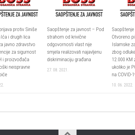
prijava protiv Siniše
Saopštenje za javnost – Pod
Saopštenje 
ća i drugih lica
strahom od krivične
Otvoreno p
a javno zdravstvo
odgovornosti vlast nije
Islamske za
encije za sigurnost
smjela realizovati najavljenu
zbog odluke
H i proizvođača
diskriminaciju građana
12.000 KM 
loški neispravne
ukoliko je P
27. 08. 2021.
piće
na COVID-1
22.
10. 06. 2022.