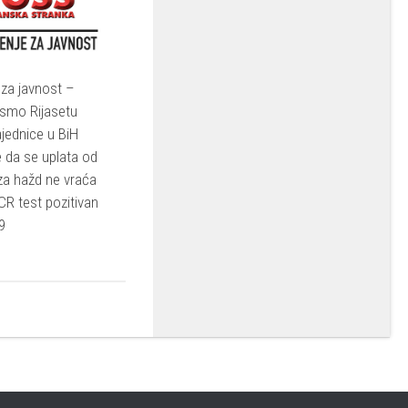
za javnost –
ismo Rijasetu
jednice u BiH
 da se uplata od
za hažd ne vraća
CR test pozitivan
9