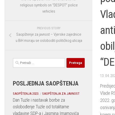
religious symbols on “DESPOT” police
Vla
vehicles
ant
PREVIOUS STORY
Saopštenje za javnost – Vjerske zajednice
u BiH moraju se osloboditi političkog uticaja
obi
“D
Pretraga:
13. 04. 20
POSLJEDNJA SAOPŠTENJA
Predsjed
Vlade RS 
SAOPŠTENJA 2023.
/
SAOPŠTENJA ZA JAVNOST
Dan Tuzle i nastavak borbe za
2022. go
oslobođenje Tuzle od totalitarne
osnivanj
vladavine SDP-a i Jasmina Imamovića
kojem su