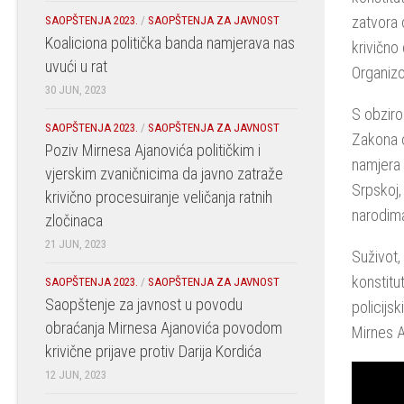
zatvora 
SAOPŠTENJA 2023.
/
SAOPŠTENJA ZA JAVNOST
Koaliciona politička banda namjerava nas
krivično 
uvući u rat
Organizo
30 JUN, 2023
S obziro
SAOPŠTENJA 2023.
/
SAOPŠTENJA ZA JAVNOST
Zakona o
Poziv Mirnesa Ajanovića političkim i
namjera 
vjerskim zvaničnicima da javno zatraže
Srpskoj,
krivično procesuiranje veličanja ratnih
narodima
zločinaca
21 JUN, 2023
Suživot, 
konstitu
SAOPŠTENJA 2023.
/
SAOPŠTENJA ZA JAVNOST
Saopštenje za javnost u povodu
policijs
obraćanja Mirnesa Ajanovića povodom
Mirnes A
krivične prijave protiv Darija Kordića
12 JUN, 2023