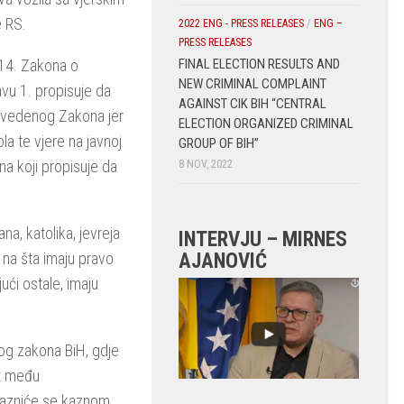
e RS.
2022 ENG - PRESS RELEASES
/
ENG –
PRESS RELEASES
FINAL ELECTION RESULTS AND
a 14. Zakona o
NEW CRIMINAL COMPLAINT
avu 1. propisuje da
AGAINST CIK BIH “CENTRAL
 navedenog Zakona jer
ELECTION ORGANIZED CRIMINAL
la te vjere na javnoj
GROUP OF BIH”
na koji propisuje da
8 NOV, 2022
, katolika, jevreja
INTERVJU – MIRNES
AJANOVIĆ
 a na šta imaju pravo
ući ostale, imaju
nog zakona BiH, gdje
st među
, kazniće se kaznom