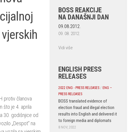
BOSS REAKCIJE
cijalnoj
NA DANAŠNJI DAN
09.08.2012.
 vjerskih
09. 08. 2012.
Vidi više
ENGLISH PRESS
RELEASES
2022 ENG - PRESS RELEASES
/
ENG –
PRESS RELEASES
iH protiv članova
BOSS translated evidence of
 što je 4. aprila
election fraud and illegal election
results into English and delivered it
ja 30. godišnjice od
to foreign media and diplomats
vozilo „Despot“ na
8 NOV, 2022
va vozila sa vjerskim