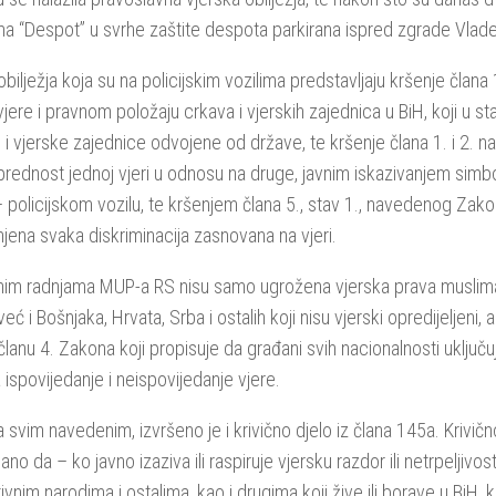
ima “Despot” u svrhe zaštite despota parkirana ispred zgrade Vlad
obilježja koja su na policijskim vozilima predstavljaju kršenje član
vjere i pravnom položaju crkava i vjerskih zajednica u BiH, koji u st
 i vjerske zajednice odvojene od države, te kršenje člana 1. i 2.
prednost jednoj vjeri u odnosu na druge, javnim iskazivanjem simbo
– policijskom vozilu, te kršenjem člana 5., stav 1., navedenog Zako
njena svaka diskriminacija zasnovana na vjeri.
m radnjama MUP-a RS nisu samo ugrožena vjerska prava muslimana
 već i Bošnjaka, Hrvata, Srba i ostalih koji nisu vjerski opredijeljeni,
lanu 4. Zakona koji propisuje da građani svih nacionalnosti uključuj
 ispovijedanje i neispovijedanje vjere.
a svim navedenim, izvršeno je i krivično djelo iz člana 145a. Krivič
ano da – ko javno izaziva ili raspiruje vjersku razdor ili netrpeljivo
tivnim narodima i ostalima, kao i drugima koji žive ili borave u BiH