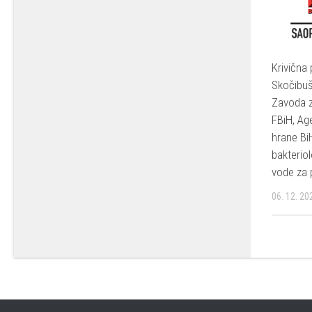
Krivična 
SkočibušI
Zavoda z
FBiH, Ag
hrane Bi
bakterio
vode za 
06. 12. 20