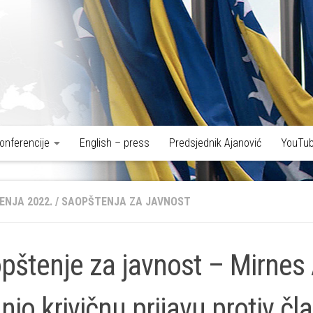
onferencije
English – press
Predsjednik Ajanović
YouTub
ENJA 2022.
/
SAOPŠTENJA ZA JAVNOST
pštenje za javnost – Mirnes
nio krivičnu prijavu protiv čl