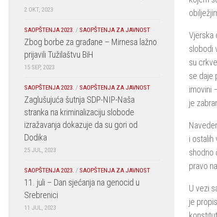
2 OKT, 2023
obilježj
SAOPŠTENJA 2023.
/
SAOPŠTENJA ZA JAVNOST
Vjerska 
Zbog borbe za građane – Mirnesa lažno
slobodi 
prijavili Tužilaštvu BiH
su crkve
15 SEP, 2023
se daje 
SAOPŠTENJA 2023.
/
SAOPŠTENJA ZA JAVNOST
imovini 
Zaglušujuća šutnja SDP-NIP-Naša
je zabra
stranka na kriminalizaciju slobode
izražavanja dokazuje da su gori od
Navedeni
Dodika
i ostalih
25 JUL, 2023
shodno č
pravo na
SAOPŠTENJA 2023.
/
SAOPŠTENJA ZA JAVNOST
11. juli – Dan sjećanja na genocid u
U vezi s
Srebrenici
je propis
11 JUL, 2023
konstitu