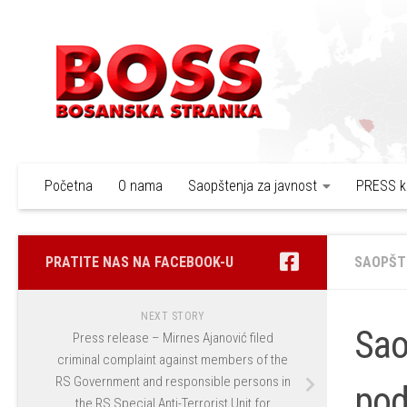
Skip to content
Početna
O nama
Saopštenja za javnost
PRESS k
PRATITE NAS NA FACEBOOK-U
SAOPŠT
NEXT STORY
Sao
Press release – Mirnes Ajanović filed
criminal complaint against members of the
RS Government and responsible persons in
pod
the RS Special Anti-Terrorist Unit for