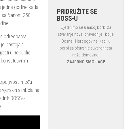
e jedne godine kada
PRIDRUŽITE SE
ezi sa članom 250. –
BOSS-U
odine.
Ujedinimo se u našoj borbi za
stvaranje nove, pravednije i bolje
rkos odredbama
Bosne i Hercegovine, kao i u
 je postojala
borbi za očuvanje suvereniteta
esti u Republici
naše domovine!
 konstitutivnim
ZAJEDNO SMO JAČI!
etrpeljivosti među
e vjerskih simbola na
sjednik BOSS-a
a.