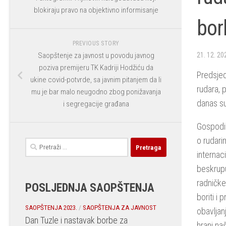
blokiraju pravo na objektivno informisanje
bor
PREVIOUS STORY
Saopštenje za javnost u povodu javnog
21. 12. 20
poziva premijeru TK Kadriji Hodžiću da
Predsjed
ukine covid-potvrde, sa javnim pitanjem da li
rudara, 
mu je bar malo neugodno zbog ponižavanja
danas su
i segregacije građana
Gospodi 
o rudari
Pretraga:
internac
beskrupu
radničke
POSLJEDNJA SAOPŠTENJA
boriti i
SAOPŠTENJA 2023.
/
SAOPŠTENJA ZA JAVNOST
obavljan
Dan Tuzle i nastavak borbe za
hrani na