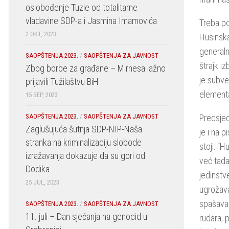
oslobođenje Tuzle od totalitarne
vladavine SDP-a i Jasmina Imamovića
Treba po
2 OKT, 2023
Husinska
generaln
SAOPŠTENJA 2023.
/
SAOPŠTENJA ZA JAVNOST
štrajk i
Zbog borbe za građane – Mirnesa lažno
je subve
prijavili Tužilaštvu BiH
elementa
15 SEP, 2023
SAOPŠTENJA 2023.
/
SAOPŠTENJA ZA JAVNOST
Predsjed
Zaglušujuća šutnja SDP-NIP-Naša
je i na 
stranka na kriminalizaciju slobode
stoji: “
izražavanja dokazuje da su gori od
već tada
Dodika
jedinstv
25 JUL, 2023
ugrožava
spašaval
SAOPŠTENJA 2023.
/
SAOPŠTENJA ZA JAVNOST
11. juli – Dan sjećanja na genocid u
rudara, 