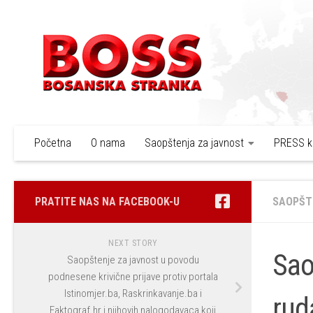
Skip to content
Početna
O nama
Saopštenja za javnost
PRESS k
PRATITE NAS NA FACEBOOK-U
SAOPŠT
NEXT STORY
Sao
Saopštenje za javnost u povodu
podnesene krivične prijave protiv portala
Istinomjer.ba, Raskrinkavanje.ba i
rud
Faktograf.hr i njihovih nalogodavaca koji