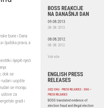
BOSS REAKCIJE
NA DANAŠNJI DAN
09.08.2013.
08. 08. 2013.
inske bune i Dana
08.08.2012.
a i ljudska prava, a
08. 08. 2012.
Vidi više
tki i lijepih riječi
anja
ENGLISH PRESS
, dok se
RELEASES
 rudari i uopšte
rudari se moraju
2022 ENG - PRESS RELEASES
/
ENG –
e uslove za
PRESS RELEASES
BOSS translated evidence of
ergetski gradi i
election fraud and illegal election