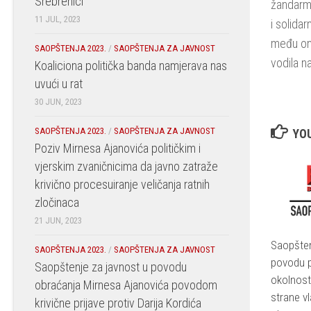
Srebrenici
žandarma
11 JUL, 2023
i solidar
među one
SAOPŠTENJA 2023.
/
SAOPŠTENJA ZA JAVNOST
vodila n
Koaliciona politička banda namjerava nas
uvući u rat
30 JUN, 2023
SAOPŠTENJA 2023.
/
SAOPŠTENJA ZA JAVNOST
YOU
Poziv Mirnesa Ajanovića političkim i
vjerskim zvaničnicima da javno zatraže
krivično procesuiranje veličanja ratnih
zločinaca
21 JUN, 2023
Saopšten
SAOPŠTENJA 2023.
/
SAOPŠTENJA ZA JAVNOST
povodu p
Saopštenje za javnost u povodu
okolnost
obraćanja Mirnesa Ajanovića povodom
strane v
krivične prijave protiv Darija Kordića