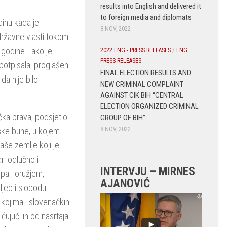
results into English and delivered it
to foreign media and diplomats
dinu kada je
8 NOV, 2022
 državne vlasti tokom
godine. Iako je
2022 ENG - PRESS RELEASES
/
ENG –
PRESS RELEASES
 potpisala, proglašen
FINAL ELECTION RESULTS AND
da nije bilo
NEW CRIMINAL COMPLAINT
AGAINST CIK BIH “CENTRAL
ELECTION ORGANIZED CRIMINAL
ka prava, podsjetio
GROUP OF BIH”
8 NOV, 2022
nske bune, u kojem
naše zemlje koji je
ri odlučno i
INTERVJU – MIRNES
 pa i oružjem,
AJANOVIĆ
jeb i slobodu i
kojima i slovenačkih
ćujući ih od nasrtaja