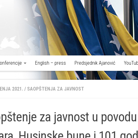
onferencije
English – press
Predsjednik Ajanović
YouTub
ENJA 2021.
/
SAOPŠTENJA ZA JAVNOST
pštenje za javnost u povod
ara, Husinske bune i 101 go