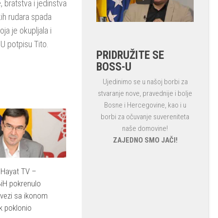
 bratstva i jedinstva
skih rudara spada
a je okupljala i
 U potpisu Tito.
PRIDRUŽITE SE
BOSS-U
Ujedinimo se u našoj borbi za
stvaranje nove, pravednije i bolje
Bosne i Hercegovine, kao i u
borbi za očuvanje suvereniteta
naše domovine!
ZAJEDNO SMO JAČI!
 Hayat TV –
BiH pokrenulo
vezi sa ikonom
ik poklonio