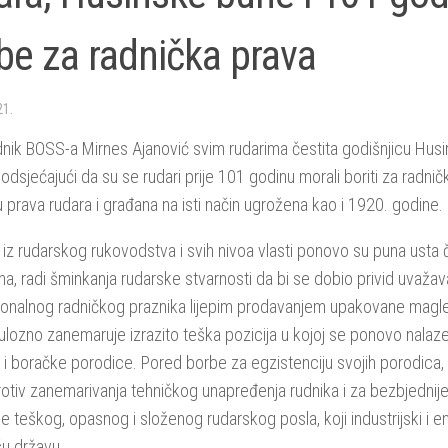
be za radnička prava
21.
nik BOSS-a Mirnes Ajanović svim rudarima čestita godišnjicu Hus
podsjećajući da su se rudari prije 101 godinu morali boriti za radničk
 prava rudara i građana na isti način ugrožena kao i 1920. godine.
iz rudarskog rukovodstva i svih nivoa vlasti ponovo su puna usta česti
ma, radi šminkanja rudarske stvarnosti da bi se dobio privid uvažav
ionalnog radničkog praznika lijepim prodavanjem upakovane magle
lozno zanemaruje izrazito teška pozicija u kojoj se ponovo nalaze
 i boračke porodice. Pored borbe za egzistenciju svojih porodica, 
 protiv zanemarivanja tehničkog unapređenja rudnika i za bezbjednij
je teškog, opasnog i složenog rudarskog posla, koji industrijski i en
šu državu.