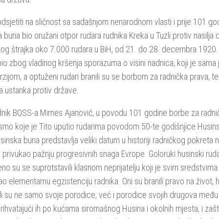
dsjetiti na sličnost sa sadašnjom nenarodnom vlasti i prije 101 go
 buna bio oružani otpor rudara rudnika Kreka u Tuzli protiv nasilja
og štrajka oko 7.000 rudara u BiH, od 21. do 28. decembra 1920. 
zbio zbog vladinog kršenja sporazuma o visini nadnica, koji je sama
rzijom, a optuženi rudari branili su se borbom za radnička prava, te 
 ustanka protiv države.
nik BOSS-a Mirnes Ajanović, u povodu 101 godine borbe za radnič
pismo koje je Tito uputio rudarima povodom 50-te godišnjice Husi
Husinska buna predstavlja veliki datum u historiji radničkog pokreta 
 privukao pažnju progresivnih snaga Evrope. Goloruki husinski ruda
eno su se suprotstavili klasnom neprijatelju koji je svim sredstvima
o elementarnu egzistenciju radnika. Oni su branili pravo na život, hl
i su ne samo svoje porodice, već i porodice svojih drugova među 
prihvatajući ih po kućama siromašnog Husina i okolnih mjesta, i zašti