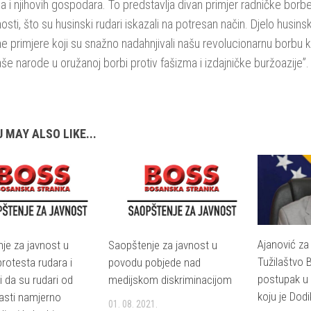
 i njihovih gospodara. To predstavlja divan primjer radničke borbe,
nosti, što su husinski rudari iskazali na potresan način. Djelo husin
 primjere koji su snažno nadahnjivali našu revolucionarnu borbu koj
aše narode u oružanoj borbi protiv fašizma i izdajničke buržoazije”.
 MAY ALSO LIKE...
Ajanović za
je za javnost u
Saopštenje za javnost u
Tužilaštvo 
rotesta rudara i
povodu pobjede nad
postupak u 
i da su rudari od
medijskom diskriminacijom
koju je Dod
lasti namjerno
01. 08. 2021.