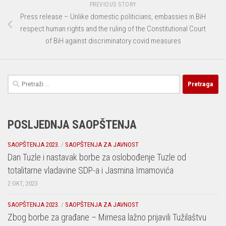
PREVIOUS STORY
Press release – Unlike domestic politicians, embassies in BiH
respect human rights and the ruling of the Constitutional Court
of BiH against discriminatory covid measures
Pretraga:
POSLJEDNJA SAOPŠTENJA
SAOPŠTENJA 2023.
/
SAOPŠTENJA ZA JAVNOST
Dan Tuzle i nastavak borbe za oslobođenje Tuzle od
totalitarne vladavine SDP-a i Jasmina Imamovića
2 OKT, 2023
SAOPŠTENJA 2023.
/
SAOPŠTENJA ZA JAVNOST
Zbog borbe za građane – Mirnesa lažno prijavili Tužilaštvu