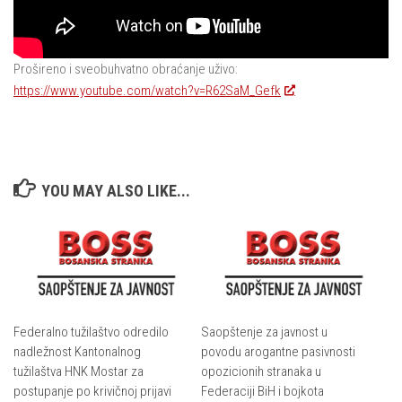
Prošireno i sveobuhvatno obraćanje uživo:
https://www.youtube.com/watch?v=R62SaM_Gefk
YOU MAY ALSO LIKE...
Federalno tužilaštvo odredilo
Saopštenje za javnost u
nadležnost Kantonalnog
povodu arogantne pasivnosti
tužilaštva HNK Mostar za
opozicionih stranaka u
postupanje po krivičnoj prijavi
Federaciji BiH i bojkota