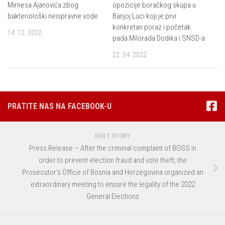
Mirnesa Ajanovića zbog
opozicije boračkog skupa u
bakteriološki neispravne vode
Banjoj Luci koji je prvi
konkretan poraz i početak
14. 12. 2022.
pada Milorada Dodika i SNSD-a
22. 04. 2022.
PRATITE NAS NA FACEBOOK-U
NEXT STORY
Press Release – After the criminal complaint of BOSS in
order to prevent election fraud and vote theft, the
Prosecutor's Office of Bosnia and Herzegovina organized an
extraordinary meeting to ensure the legality of the 2022
General Elections