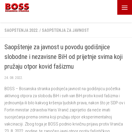
Skip to content
SAOPŠTENJA 2022.
/
SAOPŠTENJA ZA JAVNOST
Saopštenje za javnost u povodu godišnjice
slobodne i nezavisne BiH od prijetnje svima koji
pružaju otpor kovid fašizmu
24. 08. 2022.
BOSS – Bosanska stranka podsjeća javnost na godišnjicu početka
aktivnog otpora za slobodu BiH i svih van BiH protiv kovid fašizma i
jednoumlja ili bilo kakvog kršenja ljudskih prava, nakon što je SDP-ov i
Fortin ministar zdravstva Haris Vranić zaprijetio da neće imati
suosjećanja prema onima koji pružaju otpor eksperimentalnoj
vakcinaciji. Zbog toga je BOSS podnio krivičnu prijavu protiv Vranića
23. 8. 2022. godine, te započeo javni otpor protiv fašističkog