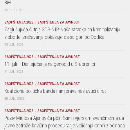
BiH
15 SEP, 2023
SAOPŠTENJA 2023.
/
SAOPŠTENJA ZA JAVNOST
Zaglušujuća šutnja SDP-NIP-Naša stranka na kriminalizaciju
slobode izražavanja dokazuje da su gori od Dodika
25 JUL, 2023
SAOPŠTENJA 2023.
/
SAOPŠTENJA ZA JAVNOST
11. juli – Dan sjećanja na genocid u Srebrenici
11 JUL, 2023
SAOPŠTENJA 2023.
/
SAOPŠTENJA ZA JAVNOST
Koaliciona politička banda namjerava nas uvući u rat
30 JUN, 2023
SAOPŠTENJA 2023.
/
SAOPŠTENJA ZA JAVNOST
Poziv Mirnesa Ajanovića političkim i vjerskim zvaničnicima da
javno zatraže krivično procesuiranje veličanja ratnih zločinaca