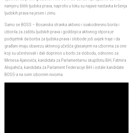
namjeru štititi ljudska prava, naprotiv u toku su najave nastavka kršenja
ljudskih prava na jesen i zimu.
Samo se BOSS – Bosanska stranka aktivno i svakodnevno borila i
izborila za zaštitu ljudskih prava i godišnjica aktivnog otpora je
podsjetnik da borba za ljudska prava i slobode još uvijek traje i da
građani imaju obavezu aktivnog učešća glasanjem na izborima za one
koji su učestvovali i dali doprinos u borbi za slobodu, odnosno za
Mirnesa Ajanovića, kandidata za Parlamentarnu skupštinu BiH, Fatmira
Alispahića, kandidata za Parlament Federacije BiH i ostale kandidate
BOSS-a na svim izbornim nivoima.