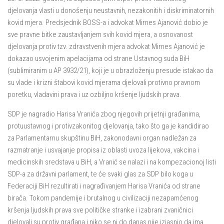
djelovanja vlasti u donošenju neustavnih, nezakonitih i diskriminatornih
kovid mjera. Predsjednik BOSS-a i advokat Mirnes Ajanović dobio je
sve pravne bitke zaustavljanjem svih kovid mjera, a osnovanost
djelovanja protiv tzv. zdravstvenih mjera advokat Mirnes Ajanović je
dokazao usvojenim apelacijama od strane Ustavnog suda BiH
(sublimiranim u AP 3932/21), koji je u obrazloženju presude istakao da
su vlade i krizni štabovi kovid mjerama djelovali protivno pravnom
poretku, vladavini prava i uz ozbiljno kršenje ljudskih prava.
SDP je nagradio Harisa Vranića zbog njegovih prijetnji građanima,
protuustavnog i protivzakonitog djelovanja, tako što ga je kandidirao
za Parlamentarnu skupštinu BiH, zakonodavni organ nadležan za
razmatranje i usvajanje propisa iz oblasti uvoza lijekova, vakcina i
medicinskih sredstava u BiH, a Vranić se nalazi i na kompezacionoj listi
SDP-a za državni parlament, te će svaki glas za SDP bilo koga u
Federaciji BiH rezultirati i nagrađivanjem Harisa Vranića od strane
birača. Tokom pandemije i brutalnog u civilizaciji nezapamćenog
kršenja ljudskih prava sve političke stranke i izabrani zvaničnici
djelovali su protiv građana i niko se ni do danas nije izjasnio da ima