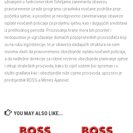
uživanjem u funkcionerskim foteljama zanemarila obavezu
pravovremene izrade programa i pravilnika novčane podrške prije
početka sjetve, a posebno je neodgovorno zanemarivanje obaveze
isplate novčanih poticaja za proljetnu sjetvu, kao i dugujućih sredstava
iz prethodnog perioda. Proizvodnja hrane mora biti prioritet i
nedopustivo je ugrožavanje domaćih poljoprivrednih proizvođača koji
su na rubu egzistencije, te je obaveza vladajućih struktura na svim
nivoima vlasti da pravovremeno obezbijede isplatu novčanih poticaja,
a da nadležne direkcije za robne rezerve obezbijede planiranje sjetve
i otkup strateških proizvoda, kako bi cijeli sistem bio spreman i u
službi građana kao i obezbjedile niže cijene proizvoda, upozorio je
predsjednik BOSS-a Mirnes Ajanović.
YOU MAY ALSO LIKE...