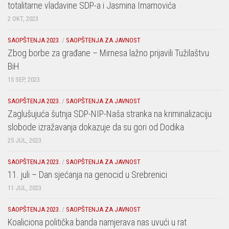
totalitarne vladavine SDP-a i Jasmina Imamovića
2 OKT, 2023
SAOPŠTENJA 2023.
/
SAOPŠTENJA ZA JAVNOST
Zbog borbe za građane – Mirnesa lažno prijavili Tužilaštvu
BiH
15 SEP, 2023
SAOPŠTENJA 2023.
/
SAOPŠTENJA ZA JAVNOST
Zaglušujuća šutnja SDP-NIP-Naša stranka na kriminalizaciju
slobode izražavanja dokazuje da su gori od Dodika
25 JUL, 2023
SAOPŠTENJA 2023.
/
SAOPŠTENJA ZA JAVNOST
11. juli – Dan sjećanja na genocid u Srebrenici
11 JUL, 2023
SAOPŠTENJA 2023.
/
SAOPŠTENJA ZA JAVNOST
Koaliciona politička banda namjerava nas uvući u rat