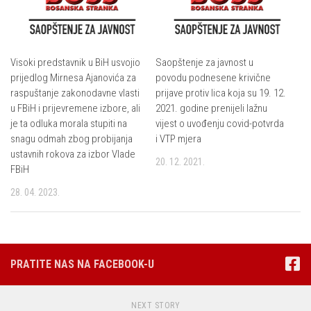
Visoki predstavnik u BiH usvojio
Saopštenje za javnost u
prijedlog Mirnesa Ajanovića za
povodu podnesene krivične
raspuštanje zakonodavne vlasti
prijave protiv lica koja su 19. 12.
u FBiH i prijevremene izbore, ali
2021. godine prenijeli lažnu
je ta odluka morala stupiti na
vijest o uvođenju covid-potvrda
snagu odmah zbog probijanja
i VTP mjera
ustavnih rokova za izbor Vlade
20. 12. 2021.
FBiH
28. 04. 2023.
PRATITE NAS NA FACEBOOK-U
NEXT STORY