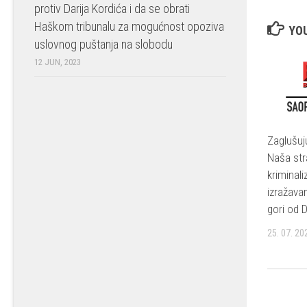
protiv Darija Kordića i da se obrati
Haškom tribunalu za mogućnost opoziva
YOU
uslovnog puštanja na slobodu
12 JUN, 2023
Zaglušuj
Naša str
kriminali
izražava
gori od 
25. 07. 20