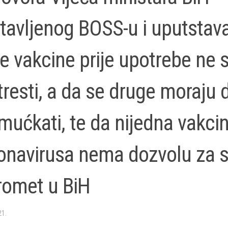
tavljenog BOSS-u i uputstav
e vakcine prije upotrebe ne 
tresti, a da se druge moraju 
mućkati, te da nijedna vakcin
onavirusa nema dozvolu za s
romet u BiH
21.