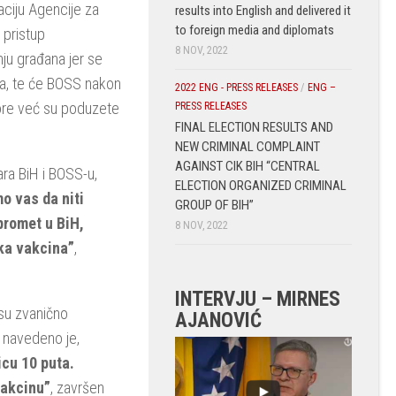
aciju Agencije za
results into English and delivered it
to foreign media and diplomats
 pristup
8 NOV, 2022
nju građana jer se
na, te će BOSS nakon
2022 ENG - PRESS RELEASES
/
ENG –
vore već su poduzete
PRESS RELEASES
FINAL ELECTION RESULTS AND
NEW CRIMINAL COMPLAINT
AGAINST CIK BIH “CENTRAL
ara BiH i BOSS-u,
ELECTION ORGANIZED CRIMINAL
o vas da niti
GROUP OF BIH”
promet u BiH,
8 NOV, 2022
ska vakcina”
,
INTERVJU – MIRNES
isu zvanično
AJANOVIĆ
 navedeno je,
icu 10 puta.
vakcinu”
, završen