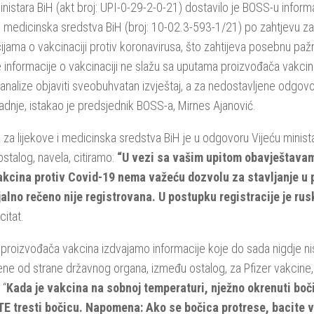
inistara BiH (akt broj: UPI-0-29-2-0-21) dostavilo je BOSS-u inform
 i medicinska sredstva BiH (broj: 10-02.3-593-1/21) po zahtjevu za
ijama o vakcinaciji protiv koronavirusa, što zahtijeva posebnu paž
 informacije o vakcinaciji ne slažu sa uputama proizvođača vakci
 analize objaviti sveobuhvatan izvještaj, a za nedostavljene odgo
adnje, istakao je predsjednik BOSS-a, Mirnes Ajanović.
 za lijekove i medicinska sredstva BiH je u odgovoru Vijeću minist
stalog, navela, citiramo:
“U vezi sa vašim upitom obavještavam
akcina protiv Covid-19 nema važeću dozvolu za stavljanje u 
jalno rečeno nije registrovana. U postupku registracije je ru
citat.
 proizvođača vakcina izdvajamo informacije koje do sada nigdje n
ene od strane državnog organa, između ostalog, za Pfizer vakcine,
 “
Kada je vakcina na sobnoj temperaturi, nježno okrenuti boč
 tresti bočicu.
Napomena: Ako se bočica protrese, bacite 