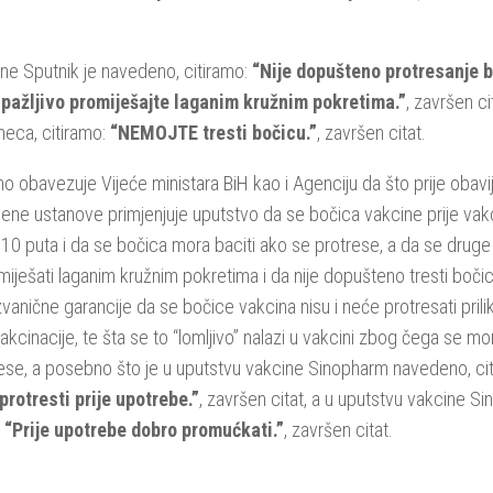
ne Sputnik je navedeno, citiramo:
“Nije dopušteno protresanje b
 pažljivo promiješajte laganim kružnim pokretima.”
, završen ci
eca, citiramo:
“NEMOJTE tresti bočicu.”
, završen citat.
 obavezuje Vijeće ministara BiH kao i Agenciju da što prije obavij
ene ustanove primjenjuje uputstvo da se bočica vakcine prije vak
 10 puta i da se bočica mora baciti ako se protrese, a da se drug
 miješati laganim kružnim pokretima i da nije dopušteno tresti boči
 zvanične garancije da se bočice vakcina nisu i neće protresati pri
akcinacije, te šta se to “lomljivo” nalazi u vakcini zbog čega se mo
ese, a posebno što je u uputstvu vakcine Sinopharm navedeno, ci
rotresti prije upotrebe.”
, završen citat, a u uputstvu vakcine Si
:
“Prije upotrebe dobro promućkati.”
, završen citat.