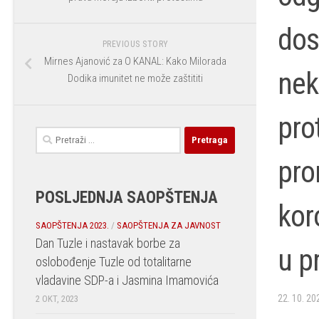
dos
PREVIOUS STORY
Mirnes Ajanović za O KANAL: Kako Milorada
nek
Dodika imunitet ne može zaštititi
pro
Pretraga:
pro
POSLJEDNJA SAOPŠTENJA
kor
SAOPŠTENJA 2023.
/
SAOPŠTENJA ZA JAVNOST
Dan Tuzle i nastavak borbe za
u p
oslobođenje Tuzle od totalitarne
vladavine SDP-a i Jasmina Imamovića
22. 10. 20
2 OKT, 2023