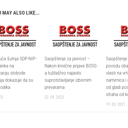
 MAY ALSO LIKE...
uća šutnja SDP-NIP-
Saopštenje za javnost –
Saopštenje 
anka na
Nakon krivične prijave BOSS-
povodu oba
zaciju slobode
a tužilaštvo najavilo
vlasti na vr
nja dokazuje da su
suprotstavljanje izbornim
namirnica i 
Dodika
prevarama
od gladi po
straha od k
23.
22. 09. 2022.
19. 03. 2021.