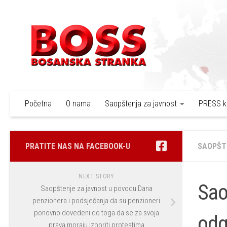
Skip to content
Početna
O nama
Saopštenja za javnost
PRESS k
PRATITE NAS NA FACEBOOK-U
SAOPŠT
NEXT STORY
Sao
Saopštenje za javnost u povodu Dana
penzionera i podsjećanja da su penzioneri
ponovno dovedeni do toga da se za svoja
odg
prava moraju izboriti protestima