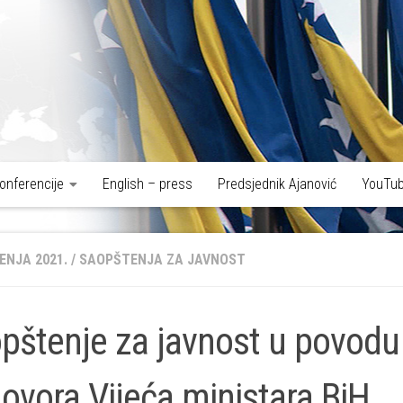
onferencije
English – press
Predsjednik Ajanović
YouTub
ENJA 2021.
/
SAOPŠTENJA ZA JAVNOST
pštenje za javnost u povodu
ovora Vijeća ministara BiH