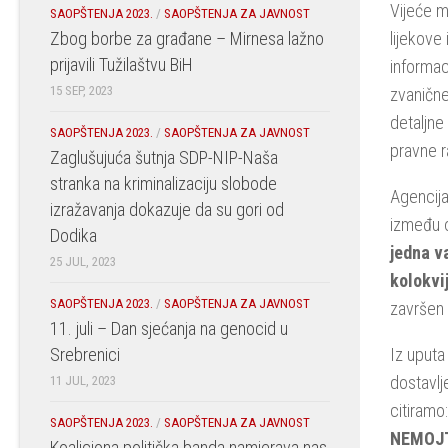
Vijeće m
SAOPŠTENJA 2023.
/
SAOPŠTENJA ZA JAVNOST
Zbog borbe za građane – Mirnesa lažno
lijekove
prijavili Tužilaštvu BiH
informac
15 SEP, 2023
zvanične
detaljne
SAOPŠTENJA 2023.
/
SAOPŠTENJA ZA JAVNOST
pravne r
Zaglušujuća šutnja SDP-NIP-Naša
stranka na kriminalizaciju slobode
Agencija
izražavanja dokazuje da su gori od
između o
Dodika
jedna v
25 JUL, 2023
kolokvi
SAOPŠTENJA 2023.
/
SAOPŠTENJA ZA JAVNOST
završen 
11. juli – Dan sjećanja na genocid u
Srebrenici
Iz uputa
dostavlj
11 JUL, 2023
citiramo:
SAOPŠTENJA 2023.
/
SAOPŠTENJA ZA JAVNOST
NEMOJTE
Koaliciona politička banda namjerava nas