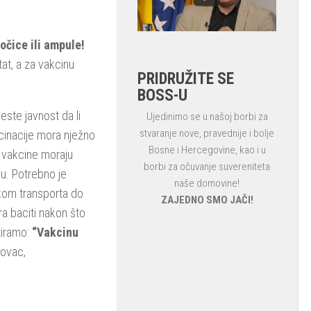
očice ili ampule!
tat, a za vakcinu
PRIDRUŽITE SE
BOSS-U
este javnost da li
Ujedinimo se u našoj borbi za
stvaranje nove, pravednije i bolje
cinacije mora nježno
Bosne i Hercegovine, kao i u
e vakcine moraju
borbi za očuvanje suvereniteta
cu. Potrebno je
naše domovine!
likom transporta do
ZAJEDNO SMO JAČI!
ra baciti nakon što
tiramo:
“Vakcinu
novac,