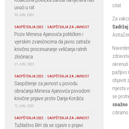
citat.
uvući u rat
30 JUN, 2023
Za vakci
Sadržaj
SAOPŠTENJA 2023.
/
SAOPŠTENJA ZA JAVNOST
Poziv Mirnesa Ajanovića političkim i
AstraZen
vjerskim zvaničnicima da javno zatraže
Navedeno
krivično procesuiranje veličanja ratnih
zdravstv
zločinaca
okrenuti
21 JUN, 2023
pažljivo
SAOPŠTENJA 2023.
/
SAOPŠTENJA ZA JAVNOST
objaviti
Saopštenje za javnost u povodu
mjesta v
obraćanja Mirnesa Ajanovića povodom
se protr
krivične prijave protiv Darija Kordića
snažno p
12 JUN, 2023
citiramo
SAOPŠTENJA 2023.
/
SAOPŠTENJA ZA JAVNOST
Tužilaštvo BiH da se izjasni o prijavi