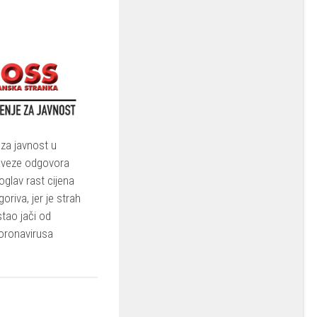
za javnost u
veze odgovora
toglav rast cijena
goriva, jer je strah
stao jači od
oronavirusa