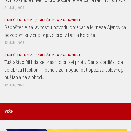
javno zatraže krivično procesuiranje veličanja ratnih zločinaca
21 JUN, 2023
SAOPŠTENJA 2023.
/
SAOPŠTENJA ZA JAVNOST
Saopštenje za javnost u povodu obraćanja Mirnesa Ajanovića
povodom krivične prijave protiv Darija Kordića
12 JUN, 2023
SAOPŠTENJA 2023.
/
SAOPŠTENJA ZA JAVNOST
Tužilaštvo BiH da se izjasni o prijavi protiv Darija Kordića i da
se obrati Haškom tribunalu za mogućnost opoziva uslovnog
puštanja na slobodu
12 JUN, 2023
VIŠE