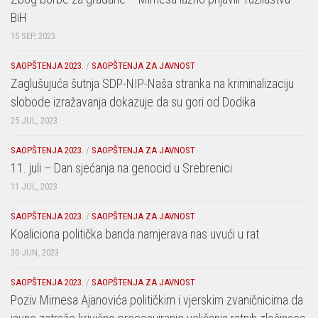
BiH
15 SEP, 2023
SAOPŠTENJA 2023.
/
SAOPŠTENJA ZA JAVNOST
Zaglušujuća šutnja SDP-NIP-Naša stranka na kriminalizaciju
slobode izražavanja dokazuje da su gori od Dodika
25 JUL, 2023
SAOPŠTENJA 2023.
/
SAOPŠTENJA ZA JAVNOST
11. juli – Dan sjećanja na genocid u Srebrenici
11 JUL, 2023
SAOPŠTENJA 2023.
/
SAOPŠTENJA ZA JAVNOST
Koaliciona politička banda namjerava nas uvući u rat
30 JUN, 2023
SAOPŠTENJA 2023.
/
SAOPŠTENJA ZA JAVNOST
Poziv Mirnesa Ajanovića političkim i vjerskim zvaničnicima da