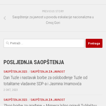
PREVIOUS STORY
Saopštenje za javnost u povodu eskalacije nacionalizma u
Crnoj Gori
Pretraga:
POSLJEDNJA SAOPŠTENJA
SAOPŠTENJA 2023.
/
SAOPŠTENJA ZA JAVNOST
Dan Tuzle i nastavak borbe za oslobođenje Tuzle od
totalitarne vladavine SDP-a i Jasmina Imamovića
2 OKT, 2023
SAOPŠTENJA 2023.
/
SAOPŠTENJA ZA JAVNOST
Zbog borbe za građane – Mirnesa lažno prijavili Tužilaštvu