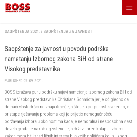
Skip to content
SAOPŠTENJA 2021.
/
SAOPŠTENJA ZA JAVNOST
Saopštenje za javnost u povodu podrške
nametanju Izbornog zakona BiH od strane
Visokog predstavnika
PUBLISHED
07. 09. 2021.
BOSS izražava punu podršku najavi nametanja Izbornog zakona BiH od
strane Visokog predstavnika Christiana Schmidta jer je očigledno da
domaći vlastodršci ne znaju ili neće, a što je u potpunosti svejedno, da
pristupe rješavanju problema koji je prijetio nemogućnošću
održavanja izbora u okolnostima kada je nemoralna i nesposobna vlast
dovela građane na rub egzistencije, a državu pred kolaps. Izborni
zakon mora biti iznad ličnih interesa bilo kojih političara koji su zbog