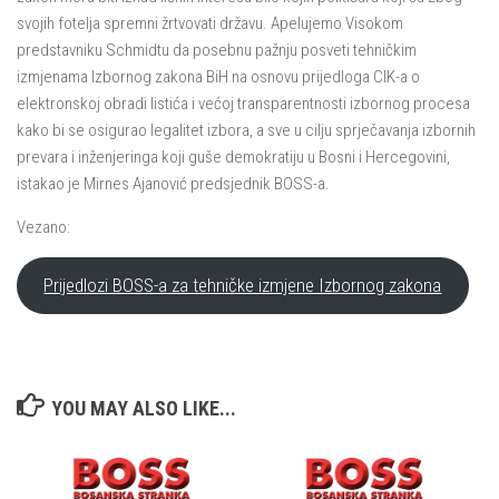
svojih fotelja spremni žrtvovati državu. Apelujemo Visokom
predstavniku Schmidtu da posebnu pažnju posveti tehničkim
izmjenama Izbornog zakona BiH na osnovu prijedloga CIK-a o
elektronskoj obradi listića i većoj transparentnosti izbornog procesa
kako bi se osigurao legalitet izbora, a sve u cilju sprječavanja izbornih
prevara i inženjeringa koji guše demokratiju u Bosni i Hercegovini,
istakao je Mirnes Ajanović predsjednik BOSS-a.
Vezano:
Prijedlozi BOSS-a za tehničke izmjene Izbornog zakona
YOU MAY ALSO LIKE...