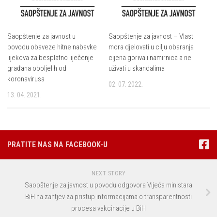
Saopštenje za javnost u
Saopštenje za javnost – Vlast
povodu obaveze hitne nabavke
mora djelovati u cilju obaranja
lijekova za besplatno liječenje
cijena goriva i namirnica a ne
građana oboljelih od
uživati u skandalima
koronavirusa
02. 07. 2022.
13. 04. 2021.
PRATITE NAS NA FACEBOOK-U
NEXT STORY
Saopštenje za javnost u povodu odgovora Vijeća ministara
BiH na zahtjev za pristup informacijama o transparentnosti
procesa vakcinacije u BiH