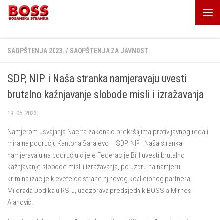
Skip to content
SAOPŠTENJA 2023.
/
SAOPŠTENJA ZA JAVNOST
SDP, NIP i Naša stranka namjeravaju uvesti
brutalno kažnjavanje slobode misli i izražavanja
19. 05. 2023.
Namjerom usvajanja Nacrta zakona o prekršajima protiv javnog reda i
mira na području Kantona Sarajevo – SDP, NIP i Naša stranka
namjeravaju na području cijele Federacije BiH uvesti brutalno
kažnjavanje slobode misli i izražavanja, po uzoru na namjeru
kriminalizacije klevete od strane njihovog koalicionog partnera
Milorada Dodika u RS-u, upozorava predsjednik BOSS-a Mirnes
Ajanović.