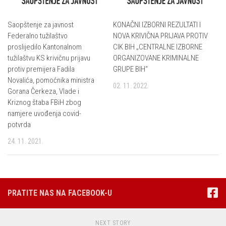
Saopštenje za javnost
KONAČNI IZBORNI REZULTATI I
Federalno tužilaštvo
NOVA KRIVIČNA PRIJAVA PROTIV
proslijedilo Kantonalnom
CIK BIH „CENTRALNE IZBORNE
tužilaštvu KS krivičnu prijavu
ORGANIZOVANE KRIMINALNE
protiv premijera Fadila
GRUPE BIH“
Novalića, pomoćnika ministra
02. 11. 2022.
Gorana Čerkeza, Vlade i
Kriznog štaba FBiH zbog
namjere uvođenja covid-
potvrda
24. 11. 2021.
PRATITE NAS NA FACEBOOK-U
NEXT STORY