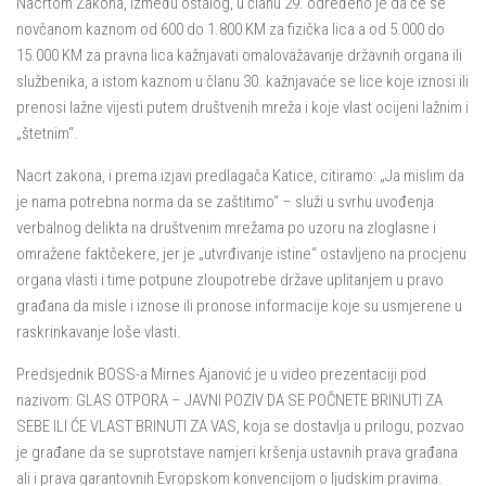
Nacrtom Zakona, između ostalog, u članu 29. određeno je da će se
novčanom kaznom od 600 do 1.800 KM za fizička lica a od 5.000 do
15.000 KM za pravna lica kažnjavati omalovažavanje državnih organa ili
službenika, a istom kaznom u članu 30. kažnjavaće se lice koje iznosi ili
prenosi lažne vijesti putem društvenih mreža i koje vlast ocijeni lažnim i
„štetnim“.
Nacrt zakona, i prema izjavi predlagača Katice, citiramo: „Ja mislim da
je nama potrebna norma da se zaštitimo“ – služi u svrhu uvođenja
verbalnog delikta na društvenim mrežama po uzoru na zloglasne i
omražene faktčekere, jer je „utvrđivanje istine“ ostavljeno na procjenu
organa vlasti i time potpune zloupotrebe države uplitanjem u pravo
građana da misle i iznose ili pronose informacije koje su usmjerene u
raskrinkavanje loše vlasti.
Predsjednik BOSS-a Mirnes Ajanović je u video prezentaciji pod
nazivom: GLAS OTPORA – JAVNI POZIV DA SE POČNETE BRINUTI ZA
SEBE ILI ĆE VLAST BRINUTI ZA VAS, koja se dostavlja u prilogu, pozvao
je građane da se suprotstave namjeri kršenja ustavnih prava građana
ali i prava garantovnih Evropskom konvencijom o ljudskim pravima.