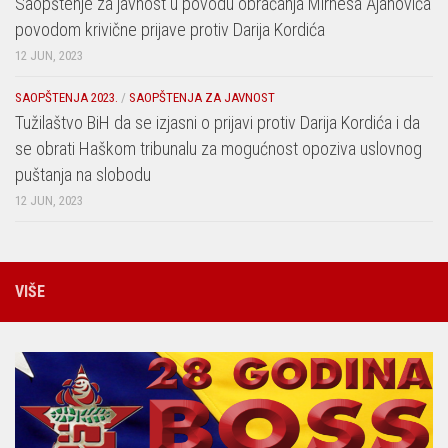
Saopštenje za javnost u povodu obraćanja Mirnesa Ajanovića
povodom krivične prijave protiv Darija Kordića
12 JUN, 2023
SAOPŠTENJA 2023.
/
SAOPŠTENJA ZA JAVNOST
Tužilaštvo BiH da se izjasni o prijavi protiv Darija Kordića i da
se obrati Haškom tribunalu za mogućnost opoziva uslovnog
puštanja na slobodu
12 JUN, 2023
VIŠE