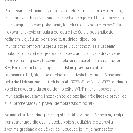
Podsjećamo, Stručno savjetodavno tijelo za imunizaciju Federalnog
ministarstva zdravstva donosi zdravstvene mjere u FBiH o obaveznoj
imunizaciji i antikovid potvrdama, te odlučuje o izboru proizvođača
lijekova i antikovid ampula a određuje i ko će biti pod antikovid
režimom, uključujući penzionere, trudnice, djecu, pa i
imunokompromitovanu djecu, što je u suprotnosti sa službenim
uputama proizvođača lijekova i antikovid ampula. Tzv. zdravstvene
mjere Stručnog savjetodavnog tijela su i u suprotnosti sa Ustavnom
BiH, Evropskom konvencijom o ljudskim pravima i slobodama i
propisima u BiH, što je po apelacijama advokata Mirnesa Ajanovića
potvrdio Ustavni sud BiH Odlukom AP-3932/21 od 23. 2. 2022. godine, u
kojoj je navedeno da su epidemiološke V/T/P mjere i obavezna
imunizacija neustavne i nezakonite, da ozbiljno krše ljudska prava i da
su suprotne vladavini prava i demokratskom poretku.
Na inicijativu Narodnog kriznog štaba BiH i Mirnesa Ajanovića, u cilju
transparentnog djelovanja osoba koje su odlučivale o zdravlju i
životima građana a odlučivati će i ubuduće jer im je mandat četiri