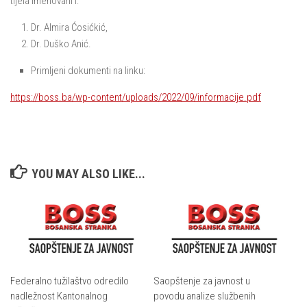
tijela imenovani i:
Dr. Almira Ćosićkić,
Dr. Duško Anić.
Primljeni dokumenti na linku:
https://boss.ba/wp-content/uploads/2022/09/informacije.pdf
YOU MAY ALSO LIKE...
Federalno tužilaštvo odredilo
Saopštenje za javnost u
nadležnost Kantonalnog
povodu analize službenih