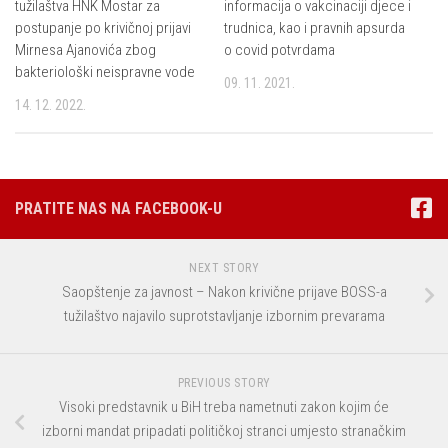
tužilaštva HNK Mostar za
informacija o vakcinaciji djece i
postupanje po krivičnoj prijavi
trudnica, kao i pravnih apsurda
Mirnesa Ajanovića zbog
o covid potvrdama
bakteriološki neispravne vode
09. 11. 2021.
14. 12. 2022.
PRATITE NAS NA FACEBOOK-U
NEXT STORY
Saopštenje za javnost – Nakon krivične prijave BOSS-a
tužilaštvo najavilo suprotstavljanje izbornim prevarama
PREVIOUS STORY
Visoki predstavnik u BiH treba nametnuti zakon kojim će
izborni mandat pripadati političkoj stranci umjesto stranačkim