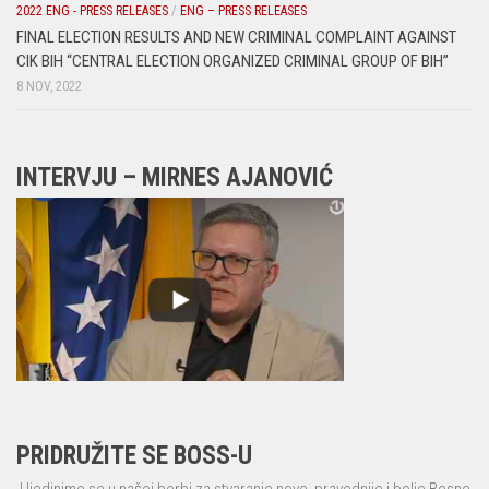
2022 ENG - PRESS RELEASES
/
ENG – PRESS RELEASES
FINAL ELECTION RESULTS AND NEW CRIMINAL COMPLAINT AGAINST
CIK BIH “CENTRAL ELECTION ORGANIZED CRIMINAL GROUP OF BIH”
8 NOV, 2022
INTERVJU – MIRNES AJANOVIĆ
PRIDRUŽITE SE BOSS-U
Ujedinimo se u našoj borbi za stvaranje nove, pravednije i bolje Bosne