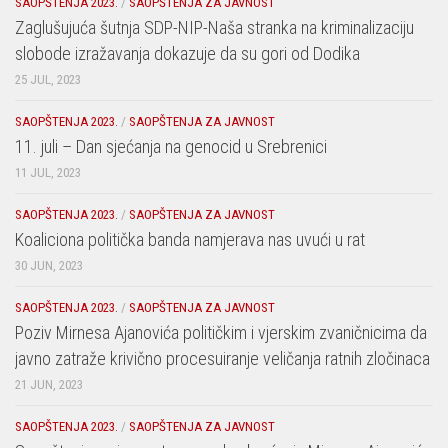
SAOPŠTENJA 2023.
/
SAOPŠTENJA ZA JAVNOST
Zaglušujuća šutnja SDP-NIP-Naša stranka na kriminalizaciju
slobode izražavanja dokazuje da su gori od Dodika
25 JUL, 2023
SAOPŠTENJA 2023.
/
SAOPŠTENJA ZA JAVNOST
11. juli – Dan sjećanja na genocid u Srebrenici
11 JUL, 2023
SAOPŠTENJA 2023.
/
SAOPŠTENJA ZA JAVNOST
Koaliciona politička banda namjerava nas uvući u rat
30 JUN, 2023
SAOPŠTENJA 2023.
/
SAOPŠTENJA ZA JAVNOST
Poziv Mirnesa Ajanovića političkim i vjerskim zvaničnicima da
javno zatraže krivično procesuiranje veličanja ratnih zločinaca
21 JUN, 2023
SAOPŠTENJA 2023.
/
SAOPŠTENJA ZA JAVNOST