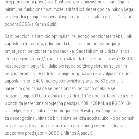
broj penzionera povećava. Postojeći penzioni sistem na sadašnjem
minimumu funkcionalnosti može izdržati još deset godina, nakon čega
se dovodi u pitanje mogućnost isplate penzija, istakao je član Glavnog
odbora BOSS-a Kenan Gutić.
Da bi penzioni sistem bio optimalan, na jednog penzionera trebaju biti
zaposlena tri radnika, odnosno da bi sistem bio održiv moguć je i
omjer jedan penzioner na dva radnika. Sadašnji omjer u državi iznosi
jedan penzioner na 1,2 radnika, a čak kada bi se zaposlilo svih 418.000
nezaposlenih omjer bi i dalje bio ispod održivog sistema sa jednim
penzionerom na 1,8 radnika. Stanje pogoršava i nepovoljna struktura
zaposlenih jer je 40% radnog stanovništva starije od 50 godina i u
narednim godinama će se penzionisati, odnosno očekuje se
penzionisanje 300.000 radnika u narednih 10-15 godina. Kada se uzme
u obzir da je trenutna prosječna penzija u FBiH 428 KM, a u RS 394 KM,
razumljiv je zaključak da je nemoguće očekivati povećanje penzija, a
za deset godina upitna će biti isplata penzija uopšte, ukoliko se odmah
ne pristupi adekvatnoj reformi radno-penzionog sistema u državi,
upozorava predsjednik BOSS-a Mirnes Ajanović.