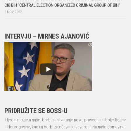
CIK BIH “CENTRAL ELECTION ORGANIZED CRIMINAL GROUP OF BIH”
8 NOV, 2022
INTERVJU – MIRNES AJANOVIĆ
PRIDRUŽITE SE BOSS-U
Ujedinimo se u našoj borbi za stvaranje nove, pravednije i bolje Bosne
i Hercegovine, kao i u borbi za očuvanje suvereniteta naše domovine!