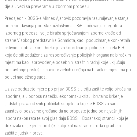
djela u vezi sa preverama u izbornom procesu.
Predsjednik BOSS-a Mirnes Ajanović pozdravlja razumijevanje stanja
potrebe davanja podrške tužilaštvima u BiH u očuvanju integriteta
izbornog procesa i volje birača sprječavanjem izborne krađe od
strane Visokog predstavnika Schmidta, kao i poduzimanje konkretnih
aktivnosti obilaskom Direkcije za koordinaciju policijskih tijela BiH
koja će biti zadužena za raspoređivanje policijskih organa na biračkim
mjestima kao i sprovođenje posebnih istražnih radnji koje uključuju
postavljanje prislušnih audio-vizielnih uređaja na biračkim mjestima po
odluci nadležnog suda.
Uz sve poduzete mjere po prijavi BOSS-a u cilju zaštite volje birača na
izborima, a u odnosu na tešku ekonomsku krizu i brutalno kršenje
ljudskih prava od svih političkih subjekata koje je BOSS za sada
zaustavio, pozivamo građane da ne propuste jedne od najvažnijih
izbora nakon rata te svoj glas daju BOSS – Bosanskoj stranci, koja je
dokazala da je jedini politički subjekat na strani naroda i građana i
zaštite ljudskih prava.