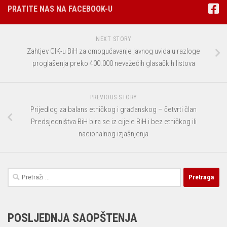
PRATITE NAS NA FACEBOOK-U
NEXT STORY
Zahtjev CIK-u BiH za omogućavanje javnog uvida u razloge
proglašenja preko 400.000 nevažećih glasačkih listova
PREVIOUS STORY
Prijedlog za balans etničkog i građanskog – četvrti član
Predsjedništva BiH bira se iz cijele BiH i bez etničkog ili
nacionalnog izjašnjenja
Pretraga:
POSLJEDNJA SAOPŠTENJA