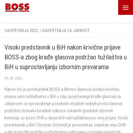
Skip to content
SAOPŠTENJA 2022.
/
SAOPŠTENJA ZA JAVNOST
Visoki predstavnik u BiH nakon krivične prijave
BOSS-a zbog krađe glasova podržao tužilaštva u
BiH u suprostavljanju izbornim prevarama
30. 09. 2022.
Nakon što je predsjednik BOSS-a Mirnes Ajanović podnio krivičnu
prijavu svim tužilaštvima u BiH u cilju sprječavanja krađe glasova sa
zahtjevom za sprovođenje posebnih istražnih radnjih protiv članova
političkih stranaka biračkih odbora i lokalnih/gradskih izbornih
komisija, uz poziv OHR-u da podrži rad tužilaštava po ovoj prijavi, Visoki
predstavnik u BiH Christian Schmidt je prezentirao zvaničan stav OHR-
a da će pružiti podršku tužilaštvima u otkrivanju počinilaca krivičnih