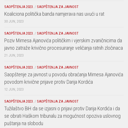
SAOPŠTENJA 2023.
/
SAOPŠTENJA ZA JAVNOST
Koaliciona politička banda namjerava nas uvući u rat
30 JUN, 2023
SAOPŠTENJA 2023.
/
SAOPŠTENJA ZA JAVNOST
Poziv Mirnesa Ajanovića političkim i vjerskim zvaničnicima da
javno zatraže krivično procesuiranje veličanja ratnih zločinaca
21 JUN, 2023
SAOPŠTENJA 2023.
/
SAOPŠTENJA ZA JAVNOST
Saopštenje za javnost u povodu obraćanja Mirnesa Ajanovića
povodom krivične prijave protiv Darija Kordića
12 JUN, 2023
SAOPŠTENJA 2023.
/
SAOPŠTENJA ZA JAVNOST
Tužilaštvo BiH da se izjasni o prijavi protiv Darija Kordića i da
se obrati Haškom tribunalu za mogućnost opoziva uslovnog
puštanja na slobodu