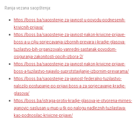
Ranija vezana saopštenja:
https://boss.ba/saopstenje-za-javnost-u-povodu-podnesenih-
krivicnih-prijava/
https://boss.ba/saopstenje-za-javnost-nakon-krivicne-prijave-
boss-a-u-cilju-sprjecavanja-izbornih-prevara-i-kradje-glasova-
tuzilastvo-bih-organizovalo-vanredni-sastanak-povodom-
osiguranja-zakonitosti-opcih-izbora-2/
https://boss.ba/saopstenje-za-javnost-nakon-krivicne-prijave-
boss-a-tuzilastvo-najavilo-suprotstavljanje-izbornim-prevarama/
https://boss.ba/saopstenje-za-javnost-federalno-tuzilastvo-
nalozilo-postupanje-po-prijavi-boss-a-za-sprjecavanje-kradje-
glasova/
https://boss.ba/istraga-protiv-kradje-glasova-je-otvorena-mirnes-
ajanovic-saslusan-u-mup-u-tk-po-nalogu-nadleznih-tuzilastava-
kao-podnosilac-krivicne-prijave/